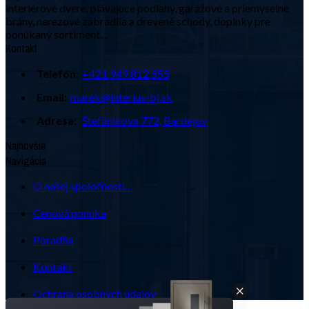
interiérové dvere, plávajúce podlahy, garážové a priemyselné
brány, nerezové zábradlia a drevené schody, doplnky pre
ponúkaný sortiment....
Kontakt
Telefón:
+421 949 812 555
Email:
marek@interius-bj.sk
Adresa:
Štefánikova 772, Bardejov
Najnovšie
Navigácia
O našej spoločnosti…
Cenová ponuka
Poradňa
Kontakt
Ochrana osobných údajov