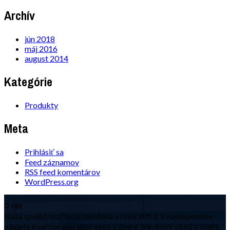
Archív
jún 2018
máj 2016
august 2014
Kategórie
Produkty
Meta
Prihlásiť sa
Feed záznamov
RSS feed komentárov
WordPress.org
O nás
Naša spoločnosť bola založená v roku 2013. V našej ponuke
nájdete kvalitné plastové okná a dvere, hliníkové okná a dvere,