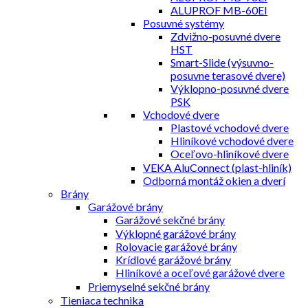
ALUPROF MB-60EI
Posuvné systémy
Zdvižno-posuvné dvere
HST
Smart-Slide (výsuvno-
posuvne terasové dvere)
Výklopno-posuvné dvere
PSK
Vchodové dvere
Plastové vchodové dvere
Hliníkové vchodové dvere
Oceľovo-hliníkové dvere
VEKA AluConnect (plast-hliník)
Odborná montáž okien a dverí
Brány
Garážové brány
Garážové sekčné brány
Výklopné garážové brány
Rolovacie garážové brány
Krídlové garážové brány
Hliníkové a oceľové garážové dvere
Priemyselné sekčné brány
Tieniaca technika