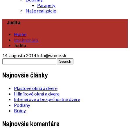
Parapety
Naše realizácie
Judita
Home
testimonials
Judita
14. augusta 2014
info@wame.sk
Najnovšie články
Plastové okná a dvere
Hliníkové okná a dvere
Interiérové a bezpečnostné dvere
Podlahy
Brány
Najnovšie komentáre