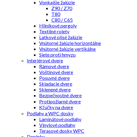
Vonkajšie žalúzie
Z90 / Z70
T80
C80 / C65
Hliníkové pergoly
Textilné rolety
Latkové plisé žalúzie
Vnútorné žalúzie horizontálne
Vnútorné žalúzie vertikálne
Siete proti hmyzu
Interiérové dvere
Rámové dvere
Voštinové dvere
Posuvné dvere
Skladacie dvere
Sklenené dvere
Bezpečnostné dvere
Protipožiarné dvere
Kľučky na dvere
Podlahy a WPC dosky
Laminátové podlahy
Vinylové podlahy
Terasové dosky WPC
Doplnky