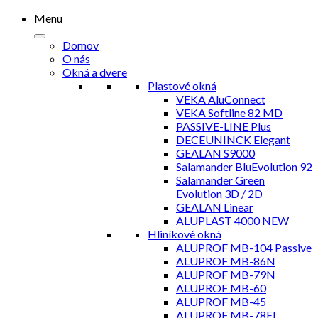
Menu
Domov
O nás
Okná a dvere
Plastové okná
VEKA AluConnect
VEKA Softline 82 MD
PASSIVE-LINE Plus
DECEUNINCK Elegant
GEALAN S9000
Salamander BluEvolution 92
Salamander Green
Evolution 3D / 2D
GEALAN Linear
ALUPLAST 4000 NEW
Hliníkové okná
ALUPROF MB-104 Passive
ALUPROF MB-86N
ALUPROF MB-79N
ALUPROF MB-60
ALUPROF MB-45
ALUPROF MB-78EI