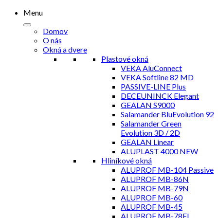
Menu
Domov
O nás
Okná a dvere
Plastové okná
VEKA AluConnect
VEKA Softline 82 MD
PASSIVE-LINE Plus
DECEUNINCK Elegant
GEALAN S9000
Salamander BluEvolution 92
Salamander Green
Evolution 3D / 2D
GEALAN Linear
ALUPLAST 4000 NEW
Hliníkové okná
ALUPROF MB-104 Passive
ALUPROF MB-86N
ALUPROF MB-79N
ALUPROF MB-60
ALUPROF MB-45
ALUPROF MB-78EI