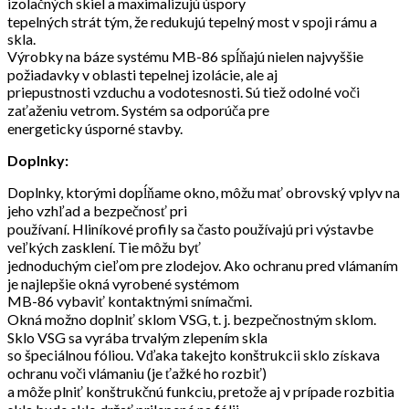
izolačných skiel a maximalizujú úspory
tepelných strát tým, že redukujú tepelný most v spoji rámu a
skla.
Výrobky na báze systému MB-86 spĺňajú nielen najvyššie
požiadavky v oblasti tepelnej izolácie, ale aj
priepustnosti vzduchu a vodotesnosti. Sú tiež odolné voči
zaťaženiu vetrom. Systém sa odporúča pre
energeticky úsporné stavby.
Doplnky:
Doplnky, ktorými dopĺňame okno, môžu mať obrovský vplyv na
jeho vzhľad a bezpečnosť pri
používaní. Hliníkové profily sa často používajú pri výstavbe
veľkých zasklení. Tie môžu byť
jednoduchým cieľom pre zlodejov. Ako ochranu pred vlámaním
je najlepšie okná vyrobené systémom
MB-86 vybaviť kontaktnými snímačmi.
Okná možno doplniť sklom VSG, t. j. bezpečnostným sklom.
Sklo VSG sa vyrába trvalým zlepením skla
so špeciálnou fóliou. Vďaka takejto konštrukcii sklo získava
ochranu voči vlámaniu (je ťažké ho rozbiť)
a môže plniť konštrukčnú funkciu, pretože aj v prípade rozbitia