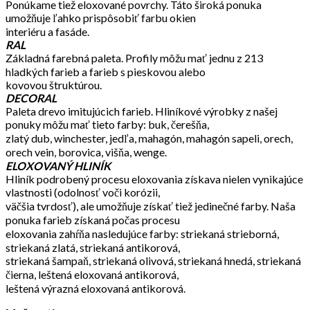
Ponúkame tiež eloxované povrchy. Táto široká ponuka
umožňuje ľahko prispôsobiť farbu okien
interiéru a fasáde.
RAL
Základná farebná paleta. Profily môžu mať jednu z 213
hladkých farieb a farieb s pieskovou alebo
kovovou štruktúrou.
DECORAL
Paleta drevo imitujúcich farieb. Hliníkové výrobky z našej
ponuky môžu mať tieto farby: buk, čerešňa,
zlatý dub, winchester, jedľa, mahagón, mahagón sapeli, orech,
orech vein, borovica, višňa, wenge.
ELOXOVANÝ HLINÍK
Hliník podrobený procesu eloxovania získava nielen vynikajúce
vlastnosti (odolnosť voči korózii,
väčšia tvrdosť), ale umožňuje získať tiež jedinečné farby. Naša
ponuka farieb získaná počas procesu
eloxovania zahŕňa nasledujúce farby: striekaná strieborná,
striekaná zlatá, striekaná antikorová,
striekaná šampaň, striekaná olivová, striekaná hnedá, striekaná
čierna, leštená eloxovaná antikorová,
leštená výrazná eloxovaná antikorová.