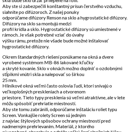
skla bude sklo držať prilepené na fólii.
Aby ste si zabezpečili konštantný prísun čerstvého vzduchu,
siahnite po difúzoroch. Z našej ponuky
odporúčame difúzory Renson na sklo a hygrostatické difúzory.
Difúzory na sklo sa montujú medzi
profil krídla a sklo. Hygrostatické difúzory sú umiestnené v
rámoch. Je však potrebné vziať do úvahy
výšku rámu, pretože nie všade bude možné inštalovať
hygrostatické difúzory.
Okrem štandardných riešení ponúkame na okná a dvere
vyrobené systémom MB-86 lakované kľučky
a skryté kovanie. Sklo v oknách možno doplniť o ozdobnými
stĺpikmi vnútri skla a nalepovať so šírkou
25 mm.
Hliníkové okná veľmi často oslovia ľudí, ktorí snívajú o
veľkoplošných preskleniach a otvorenom
priestore. Tieto typy presklenia sú veľmi atraktívne, ale v lete
môžu spôsobiť prehriatie miestností.
Aby ste tomu zabránili, odporúčame inštaláciu roliet typu
Screen. Vonkajšie rolety Screen sú jedným
z najviac štýlových spôsobov ochrany miestností pred
nadmerným prehrievaním. Materiál, z ktorého
sú vyrobené, absorbuje a odráža veľkú časť slnečných lúčov.