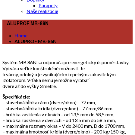
Parapety
Naše realizácie
ALUPROF MB-86N
Home
ALUPROF MB-86N
Systém MB 86N sa odporúča pre energeticky úsporné stavby.
Vytvára veľké konštrukčné možnosti. Je
trvácny, odolný a je vynikajúcim tepelným a akustickým
izolátorom. Vďaka nemu je možné vyrábať
dvere až do výšky 3 metre.
Špecifikácie:
– stavebná hĺbka rámu (dvere/okno) – 77 mm,
– stavebná hĺbka krídla (dvere/okno) – 77 mm/86 mm,
– hrúbka zasklenia v oknách – od 13,5 mm do 58,5 mm,
– hrúbka zasklenia v dverách – od 13,5 mm do 58,5 mm,
– maximálne rozmery okna – V do 2400 mm, D do 1700 mm,
– maximálna hmotnosť krídla (dvere/okno) – 200 kg/150 kg,