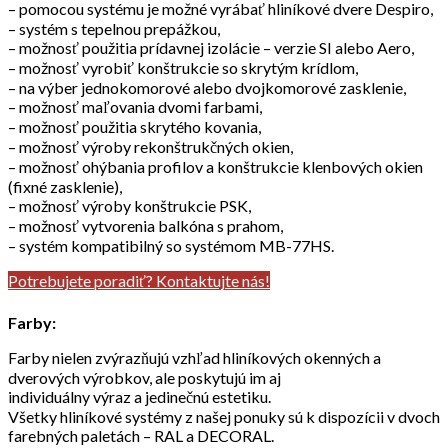
– pomocou systému je možné vyrábať hliníkové dvere Despiro,
– systém s tepelnou prepážkou,
– možnosť použitia prídavnej izolácie – verzie SI alebo Aero,
– možnosť vyrobiť konštrukcie so skrytým krídlom,
– na výber jednokomorové alebo dvojkomorové zasklenie,
– možnosť maľovania dvomi farbami,
– možnosť použitia skrytého kovania,
– možnosť výroby rekonštrukčných okien,
– možnosť ohýbania profilov a konštrukcie klenbových okien
(fixné zasklenie),
– možnosť výroby konštrukcie PSK,
– možnosť vytvorenia balkóna s prahom,
– systém kompatibilný so systémom MB-77HS.
Potrebujete poradiť? Kontaktujte nás!
Farby:
Farby nielen zvýrazňujú vzhľad hliníkových okenných a
dverových výrobkov, ale poskytujú im aj
individuálny výraz a jedinečnú estetiku.
Všetky hliníkové systémy z našej ponuky sú k dispozícii v dvoch
farebných paletách – RAL a DECORAL.