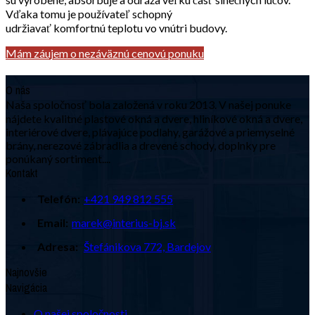
Vďaka tomu je používateľ schopný
udržiavať komfortnú teplotu vo vnútri budovy.
Mám záujem o nezáväznú cenovú ponuku
O nás
Naša spoločnosť bola založená v roku 2013. V našej ponuke
nájdete kvalitné plastové okná a dvere, hliníkové okná a dvere,
interiérové dvere, plávajúce podlahy, garážové a priemyselné
brány, nerezové zábradlia a drevené schody, doplnky pre
ponúkaný sortiment....
Kontakt
Telefón:
+421 949 812 555
Email:
marek@interius-bj.sk
Adresa:
Štefánikova 772, Bardejov
Najnovšie
Navigácia
O našej spoločnosti…