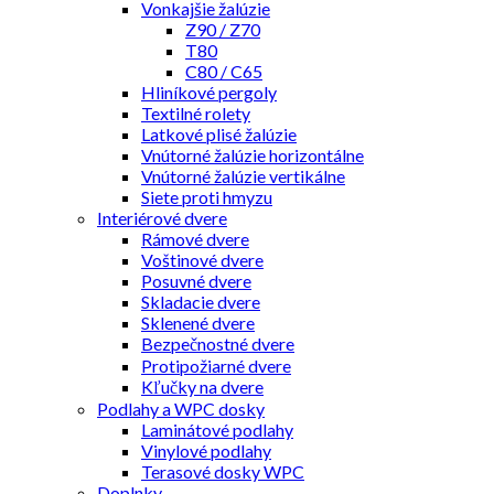
Vonkajšie žalúzie
Z90 / Z70
T80
C80 / C65
Hliníkové pergoly
Textilné rolety
Latkové plisé žalúzie
Vnútorné žalúzie horizontálne
Vnútorné žalúzie vertikálne
Siete proti hmyzu
Interiérové dvere
Rámové dvere
Voštinové dvere
Posuvné dvere
Skladacie dvere
Sklenené dvere
Bezpečnostné dvere
Protipožiarné dvere
Kľučky na dvere
Podlahy a WPC dosky
Laminátové podlahy
Vinylové podlahy
Terasové dosky WPC
Doplnky