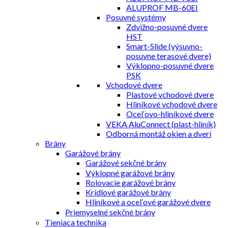
ALUPROF MB-60EI
Posuvné systémy
Zdvižno-posuvné dvere
HST
Smart-Slide (výsuvno-
posuvne terasové dvere)
Výklopno-posuvné dvere
PSK
Vchodové dvere
Plastové vchodové dvere
Hliníkové vchodové dvere
Oceľovo-hliníkové dvere
VEKA AluConnect (plast-hliník)
Odborná montáž okien a dverí
Brány
Garážové brány
Garážové sekčné brány
Výklopné garážové brány
Rolovacie garážové brány
Krídlové garážové brány
Hliníkové a oceľové garážové dvere
Priemyselné sekčné brány
Tieniaca technika