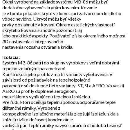
Okná vyrobené na základe systému MB-86 môžu byť
dodatočne vybavené skrytým kovaním. Kovanie
je v tomto prípade skryté v zlome a pri zatvorenom krídle ho
vôbec nevidno. Ukryté môžu byť všetky
prvky obsiahnuté v kovaní. Okrem estetických vlastností
skrytého kovania sú hodné pozornosti aj
jeho praktické aspekty. Používateľ získa okrem iného možnosť
3D nastavenia a integrovaného
nastavenia rozsahu otvárania krídla.
Izolácia:
Systém MB-86 patrí do skupiny výrobkov s veľmi dobrými
tepelnoizolačnými parametrami.
Konštrukcia jeho profilov má tri varianty vyhotovenia. V
závislosti od požiadaviek na tepelnoizolačné
parametre sú dostupné tieto varianty: ST, SI a AERO. Vo verzii
AERO sú profily doplnené aerogélom,
materiálom s vynikajúcou tepelnou izoláciou.
Pre ľudí, ktorí oceňujú tepelnú pohodu, odporúčame teplé
dištančné rámiky. Vyrobené z
kompozitného izolačného materiálu zlepšujú izoláciu skla a
znižujú riziko dočasnej kondenzácie
vodných pár. Teplé rámiky navyše zaručujú dlhodobú tesnosť