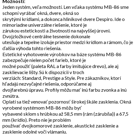
Možnosti:
Jeden systém, veľa možností. Len vďaka systému MB-86 sme
schopní vyrábať okná, dvere, okná so
skrytými krídlami, a dokonca hliníkové dvere Despiro. Ide o
mimoriadne univerzálne riešenie, ktoré je
zárukou estetickosti a životnosti na najvyššej úrovni.
Dvojzložkové centrálne tesnenie dokonale
utesňuje a tepelne izoluje priestor medzi krídlom a rámom, čo je
ďalšia výhoda tohto riešenia.
Estetické vyhotovenie výrobkov na báze systému MB-86
zabezpečuje nielen počet farieb, ktoré je
možné použiť (paleta RAL a farby imitujúce drevo), ale aj
zasklievacie lišty. Sú k dispozícii v troch
verziách: Standard, Prestige a Style. Pre zákazníkov, ktorí
hľadajú nezvyčajné riešenia, odporúčame aj
dvojfarebnú úpravu. Profily môžu mať inú farbu zvonka a inú
zvnútra.
Oplatí sa tiež venovať pozornosť širokej škále zasklenia. Okná
vyrobené systémom MB-86 môžu byť
vybavené sklom s hrúbkou až 58,5 mm (rám (zárubňa)) a 67,5
mm (krídlo). Preto nie je problém
používať dvojkomorové zasklenie, akustické zasklenie a
zasklenie odolné voči vlámaniu.