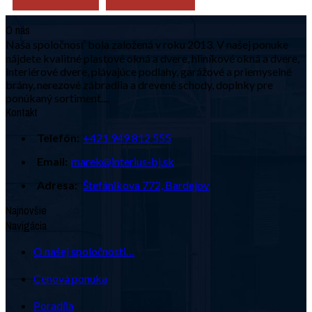
O nás
Naša spoločnosť bola založená v roku 2013. V našej ponuke
nájdete kvalitné plastové okná a dvere, hliníkové okná a dvere,
interiérové dvere, plávajúce podlahy, garážové a priemyselné
brány, nerezové zábradlia a drevené schody, doplnky pre
ponúkaný sortiment....
Kontakt
Telefón:
+421 949 812 555
Email:
marek@interius-bj.sk
Adresa:
Štefánikova 772, Bardejov
Najnovšie
Navigácia
O našej spoločnosti…
Cenová ponuka
Poradňa