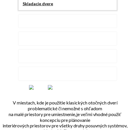
Skladacie dvere
Sklenené dvere
Bezpečnostné dvere
Protipožiarné dvere
Kľučky na dvere
Certifikáty
V miestach, kde je použitie klasických otočných dverí
problematické či nemožné s ohľadom
na malé priestory pre umiestnenie
,
je veľmi vhodné použiť
koncepciu pre plánovanie
interiérových priestorov pre všetky druhy posuvných systémov,