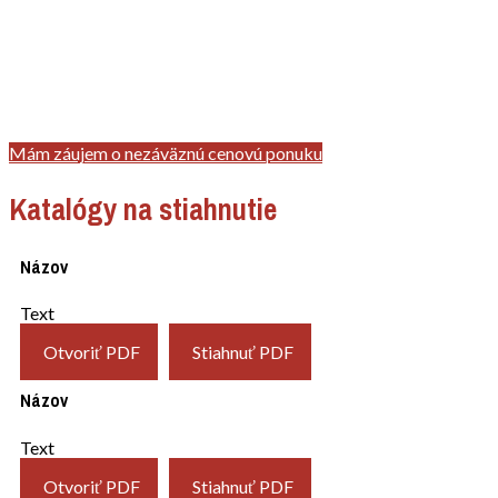
Mám záujem o nezáväznú cenovú ponuku
Katalógy na stiahnutie
Názov
Text
Otvoriť PDF
Stiahnuť PDF
Názov
Text
Otvoriť PDF
Stiahnuť PDF