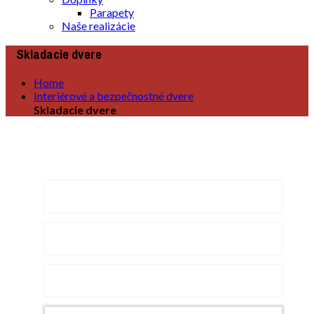
Parapety
Naše realizácie
Skladacie dvere
Home
Interiérové a bezpečnostné dvere
Skladacie dvere
Naše produkty
Rámové dvere
Voštinové dvere
Posuvné dvere