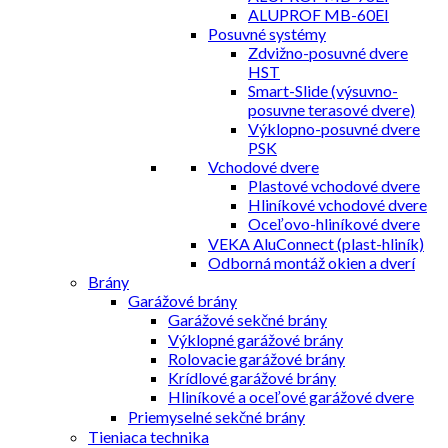
ALUPROF MB-60EI
Posuvné systémy
Zdvižno-posuvné dvere
HST
Smart-Slide (výsuvno-
posuvne terasové dvere)
Výklopno-posuvné dvere
PSK
Vchodové dvere
Plastové vchodové dvere
Hliníkové vchodové dvere
Oceľovo-hliníkové dvere
VEKA AluConnect (plast-hliník)
Odborná montáž okien a dverí
Brány
Garážové brány
Garážové sekčné brány
Výklopné garážové brány
Rolovacie garážové brány
Krídlové garážové brány
Hliníkové a oceľové garážové dvere
Priemyselné sekčné brány
Tieniaca technika