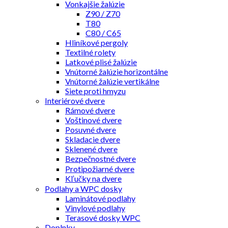
Vonkajšie žalúzie
Z90 / Z70
T80
C80 / C65
Hliníkové pergoly
Textilné rolety
Latkové plisé žalúzie
Vnútorné žalúzie horizontálne
Vnútorné žalúzie vertikálne
Siete proti hmyzu
Interiérové dvere
Rámové dvere
Voštinové dvere
Posuvné dvere
Skladacie dvere
Sklenené dvere
Bezpečnostné dvere
Protipožiarné dvere
Kľučky na dvere
Podlahy a WPC dosky
Laminátové podlahy
Vinylové podlahy
Terasové dosky WPC
Doplnky