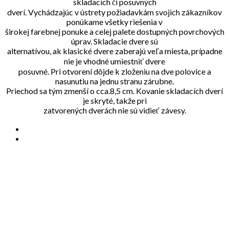
skladacích či posuvných
dverí. Vychádzajúc v ústrety požiadavkám svojich zákazníkov
ponúkame všetky riešenia v
širokej farebnej ponuke a celej palete dostupných povrchových
úprav. Skladacie dvere sú
alternatívou, ak klasické dvere zaberajú veľa miesta, prípadne
nie je vhodné umiestniť dvere
posuvné. Pri otvorení dôjde k zloženiu na dve polovice a
nasunutiu na jednu stranu zárubne.
Priechod sa tým zmenší o cca.8,5 cm. Kovanie skladacích dverí
je skryté, takže pri
zatvorených dverách nie sú vidieť závesy.