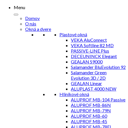
Menu
Domov
O nás
Okná a dvere
Plastové okná
VEKA AluConnect
VEKA Softline 82 MD
PASSIVE-LINE Plus
DECEUNINCK Elegant
GEALAN S9000
Salamander BluEvolution 92
Salamander Green
Evolution 3D / 2D
GEALAN Linear
ALUPLAST 4000 NEW
Hliníkové okná
ALUPROF MB-104 Passive
ALUPROF MB-86N
ALUPROF MB-79N
ALUPROF MB-60
ALUPROF MB-45
ALUPROF MB-78EI