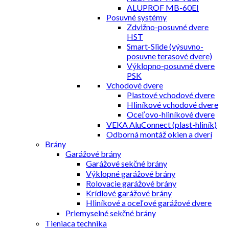
ALUPROF MB-60EI
Posuvné systémy
Zdvižno-posuvné dvere
HST
Smart-Slide (výsuvno-
posuvne terasové dvere)
Výklopno-posuvné dvere
PSK
Vchodové dvere
Plastové vchodové dvere
Hliníkové vchodové dvere
Oceľovo-hliníkové dvere
VEKA AluConnect (plast-hliník)
Odborná montáž okien a dverí
Brány
Garážové brány
Garážové sekčné brány
Výklopné garážové brány
Rolovacie garážové brány
Krídlové garážové brány
Hliníkové a oceľové garážové dvere
Priemyselné sekčné brány
Tieniaca technika