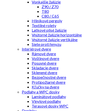
Vonkajšie žalúzie
Z90 / Z70
T80
C80 / C65
Hliníkové pergoly
Textilné rolety
Latkové plisé žalúzie
Vnútorné žalúzie horizontálne
Vnútorné žalúzie vertikálne
Siete proti hmyzu
Interiérové dvere
Rámové dvere
Voštinové dvere
Posuvné dvere
Skladacie dvere
Sklenené dvere
Bezpečnostné dvere
Protipožiarné dvere
Kľučky na dvere
Podlahy a WPC dosky
Laminátové podlahy
Vinylové podlahy
Terasové dosky WPC
Doplnky