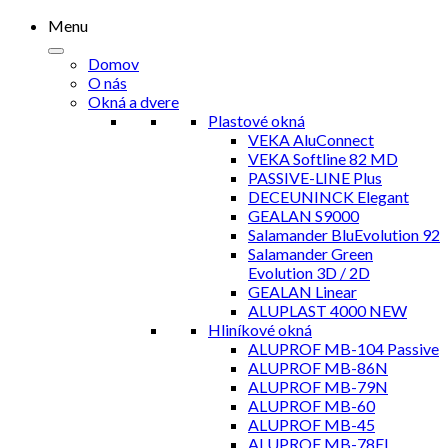
Menu
Domov
O nás
Okná a dvere
Plastové okná
VEKA AluConnect
VEKA Softline 82 MD
PASSIVE-LINE Plus
DECEUNINCK Elegant
GEALAN S9000
Salamander BluEvolution 92
Salamander Green
Evolution 3D / 2D
GEALAN Linear
ALUPLAST 4000 NEW
Hliníkové okná
ALUPROF MB-104 Passive
ALUPROF MB-86N
ALUPROF MB-79N
ALUPROF MB-60
ALUPROF MB-45
ALUPROF MB-78EI