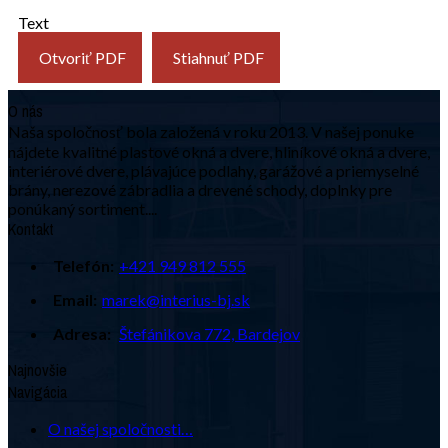
Text
Otvoriť PDF
Stiahnuť PDF
O nás
Naša spoločnosť bola založená v roku 2013. V našej ponuke
nájdete kvalitné plastové okná a dvere, hliníkové okná a dvere,
interiérové dvere, plávajúce podlahy, garážové a priemyselné
brány, nerezové zábradlia a drevené schody, doplnky pre
ponúkaný sortiment....
Kontakt
Telefón:
+421 949 812 555
Email:
marek@interius-bj.sk
Adresa:
Štefánikova 772, Bardejov
Najnovšie
Navigácia
O našej spoločnosti…