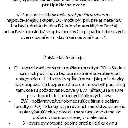
protipožiarne dvere
.
V rámci materiálu sa delia
protipožiarne dvere
na
najpoužívanejšiu skupinu D3 (môžu byť použité aj materiály
horľavé), druhá skupina D2 kde sú materiály horľavé aj
nehorľavé a posledná skupina oceľových prípadne hliníkových
dverí s označením klasifikačnou značkou D1.
Ďalšia klasifikácia je :
EI – dvere brániace šíreniu požiaru (predtým PB) – Sleduje
sa u nich povrchová teplota na strane odvrátenej od
ohňa/požiaru. Tieto prvky spĺňajú prísnejšie požiadavky
na protipožiarnu bezpečnosť a preto môžu byť použité aj
tam, kde sú požadované uzávery EW. Inštalujú sa hlavne
pri vstupoch do chránených únikových ciest.
EW – požiarny uzáver obmedzujúce šírenie požiaru
(predtým PO) – Sleduje sa pri dverách množstvo sálavého
tepla vyžarujúceho z povrchu na strane odvrátenej od
požiaru v normou určenej vzdialenosti.
S – dvere dymotesné, odolné proti prieniku dymu