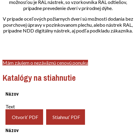
možnosťou je RAL nástrek, so vzorkovníka RAL odtieňov,
prípadne prevedenie dverí v prírodnej dýhe.
V prípade oceľových požiarnych dverí sú možnosti dodania bez
povrchovej úpravy v pozinkovanom plechu, alebo nástrek RAL,
prípadne NDD digitálny nástrek, aj podľa podkladu zákazníka.
Mám záujem o nezáväznú cenovú ponuku
Katalógy na stiahnutie
Názov
Text
Otvoriť PDF
Stiahnuť PDF
Názov