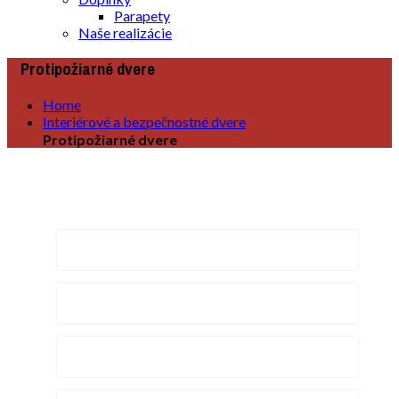
Parapety
Naše realizácie
Protipožiarné dvere
Home
Interiérové a bezpečnostné dvere
Protipožiarné dvere
Naše produkty
Rámové dvere
Voštinové dvere
Posuvné dvere