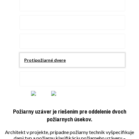
Skladacie dvere
Sklenené dvere
Bezpečnostné dvere
Protipožiarné dvere
Kľučky na dvere
Certifikáty
Požiarny uzáver je riešením pre oddelenie dvoch
požiarnych úsekov.
Architekt v projekte, prípadne požiarny technik vyšpecifikuje
daný typ a požiarnu klasifikáciu požiarneho uzáveru –