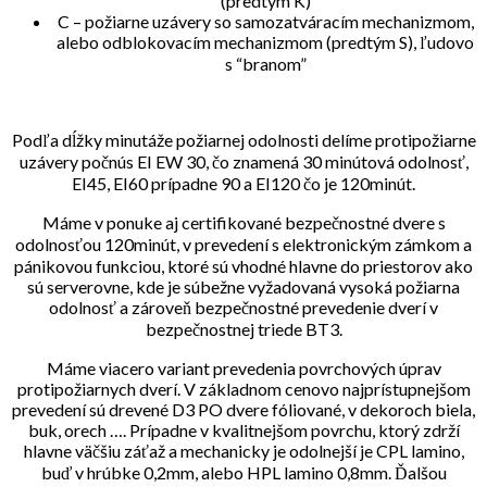
(predtým K)
C – požiarne uzávery so samozatváracím mechanizmom,
alebo odblokovacím mechanizmom (predtým S), ľudovo
s “branom”
Podľa dĺžky minutáže požiarnej odolnosti delíme protipožiarne
uzávery počnús EI EW 30, čo znamená 30 minútová odolnosť,
EI45, EI60 prípadne 90 a EI120 čo je 120minút.
Máme v ponuke aj certifikované bezpečnostné dvere s
odolnosťou 120minút, v prevedení s elektronickým zámkom a
pánikovou funkciou, ktoré sú vhodné hlavne do priestorov ako
sú serverovne, kde je súbežne vyžadovaná vysoká požiarna
odolnosť a zároveň bezpečnostné prevedenie dverí v
bezpečnostnej triede BT3.
Máme viacero variant prevedenia povrchových úprav
protipožiarnych dverí. V základnom cenovo najprístupnejšom
prevedení sú drevené D3 PO dvere fóliované, v dekoroch biela,
buk, orech …. Prípadne v kvalitnejšom povrchu, ktorý zdrží
hlavne väčšiu záťaž a mechanicky je odolnejší je CPL lamino,
buď v hrúbke 0,2mm, alebo HPL lamino 0,8mm. Ďalšou