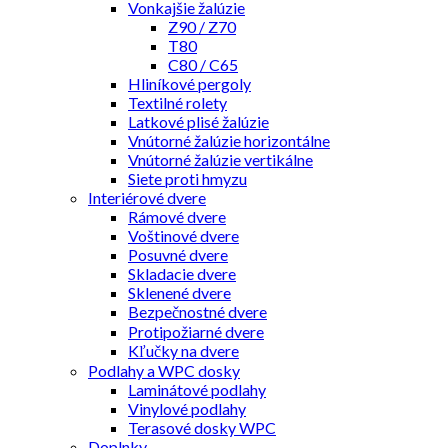
Vonkajšie žalúzie
Z90 / Z70
T80
C80 / C65
Hliníkové pergoly
Textilné rolety
Latkové plisé žalúzie
Vnútorné žalúzie horizontálne
Vnútorné žalúzie vertikálne
Siete proti hmyzu
Interiérové dvere
Rámové dvere
Voštinové dvere
Posuvné dvere
Skladacie dvere
Sklenené dvere
Bezpečnostné dvere
Protipožiarné dvere
Kľučky na dvere
Podlahy a WPC dosky
Laminátové podlahy
Vinylové podlahy
Terasové dosky WPC
Doplnky