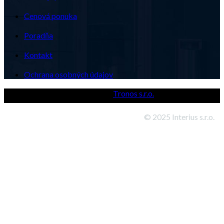
Cenová ponuka
Poradňa
Kontakt
Ochrana osobných údajov
Powered by
Tronos s.r.o.
© 2025 Interius s.r.o.