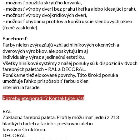
– možnosť použitia skrytého kovania,
– možnosť výroby dverí bez prahu (kefka alebo klesajúci prah),
– možnosť výroby dvojkrídlových dverí,
– možnosť ohýbania profilov a konštrukcie klenbových okien
(fixné zasklenie).
Farebnosť:
Farby nielen zvýrazňujú vzhľad hliníkových okenných a
dverových výrobkov, ale poskytujú im aj
individuálny výraz a jedinečnú estetiku.
Všetky hliníkové systémy z našej ponuky sú k dispozícii v dvoch
farebných paletách – RAL a DECORAL.
Ponúkame tiež eloxované povrchy. Táto široká ponuka
umožňuje ľahko prispôsobiť farbu okien
interiéru a fasáde.
Potrebujete poradiť? Kontaktujte nás!
RAL
Základná farebná paleta. Profily môžu mať jednu z 213
hladkých farieb a farieb s pieskovou alebo
kovovou štruktúrou.
DECORAL