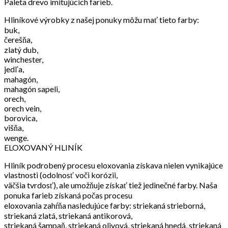
Paleta drevo imitujúcich farieb.
Hliníkové výrobky z našej ponuky môžu mať tieto farby:
buk,
čerešňa,
zlatý dub,
winchester,
jedľa,
mahagón,
mahagón sapeli,
orech,
orech vein,
borovica,
višňa,
wenge.
ELOXOVANÝ HLINÍK
Hliník podrobený procesu eloxovania získava nielen vynikajúce
vlastnosti (odolnosť voči korózii,
väčšia tvrdosť), ale umožňuje získať tiež jedinečné farby. Naša
ponuka farieb získaná počas procesu
eloxovania zahŕňa nasledujúce farby: striekaná strieborná,
striekaná zlatá, striekaná antikorová,
striekaná šampaň, striekaná olivová, striekaná hnedá, striekaná