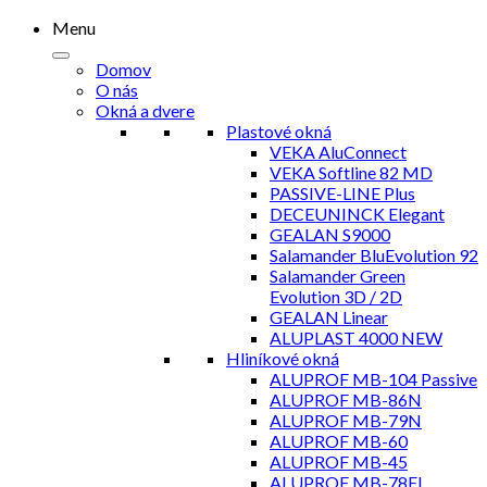
Menu
Domov
O nás
Okná a dvere
Plastové okná
VEKA AluConnect
VEKA Softline 82 MD
PASSIVE-LINE Plus
DECEUNINCK Elegant
GEALAN S9000
Salamander BluEvolution 92
Salamander Green
Evolution 3D / 2D
GEALAN Linear
ALUPLAST 4000 NEW
Hliníkové okná
ALUPROF MB-104 Passive
ALUPROF MB-86N
ALUPROF MB-79N
ALUPROF MB-60
ALUPROF MB-45
ALUPROF MB-78EI