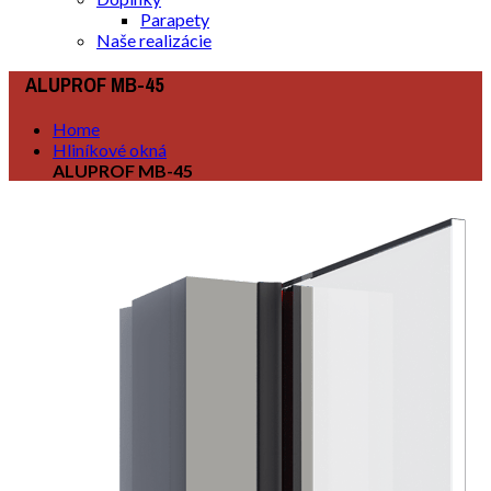
Parapety
Naše realizácie
ALUPROF MB-45
Home
Hliníkové okná
ALUPROF MB-45