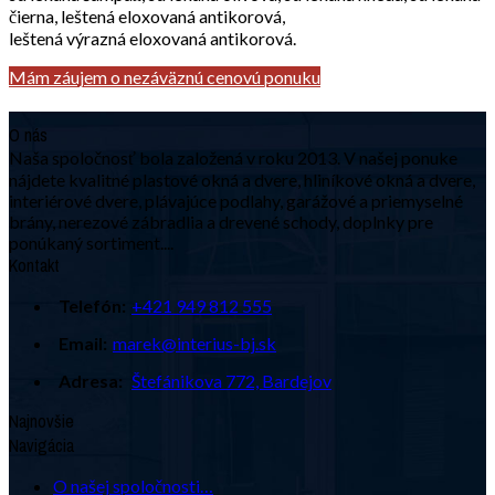
čierna, leštená eloxovaná antikorová,
leštená výrazná eloxovaná antikorová.
Mám záujem o nezáväznú cenovú ponuku
O nás
Naša spoločnosť bola založená v roku 2013. V našej ponuke
nájdete kvalitné plastové okná a dvere, hliníkové okná a dvere,
interiérové dvere, plávajúce podlahy, garážové a priemyselné
brány, nerezové zábradlia a drevené schody, doplnky pre
ponúkaný sortiment....
Kontakt
Telefón:
+421 949 812 555
Email:
marek@interius-bj.sk
Adresa:
Štefánikova 772, Bardejov
Najnovšie
Navigácia
O našej spoločnosti…