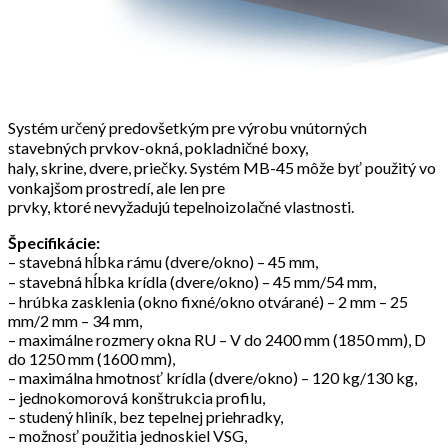
Systém určený predovšetkým pre výrobu vnútorných
stavebných prvkov-okná, pokladničné boxy,
haly, skrine, dvere, priečky. Systém MB-45 môže byť použitý vo
vonkajšom prostredí, ale len pre
prvky, ktoré nevyžadujú tepelnoizolačné vlastnosti.
Špecifikácie:
– stavebná hĺbka rámu (dvere/okno) – 45 mm,
– stavebná hĺbka krídla (dvere/okno) – 45 mm/54 mm,
– hrúbka zasklenia (okno fixné/okno otvárané) – 2 mm – 25
mm/2 mm – 34 mm,
– maximálne rozmery okna RU – V do 2400 mm (1850 mm), D
do 1250 mm (1600 mm),
– maximálna hmotnosť krídla (dvere/okno) – 120 kg/130 kg,
– jednokomorová konštrukcia profilu,
– studený hliník, bez tepelnej priehradky,
– možnosť použitia jednoskiel VSG,