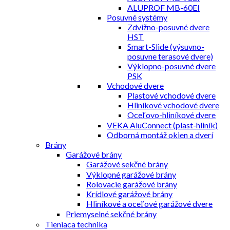
ALUPROF MB-60EI
Posuvné systémy
Zdvižno-posuvné dvere
HST
Smart-Slide (výsuvno-
posuvne terasové dvere)
Výklopno-posuvné dvere
PSK
Vchodové dvere
Plastové vchodové dvere
Hliníkové vchodové dvere
Oceľovo-hliníkové dvere
VEKA AluConnect (plast-hliník)
Odborná montáž okien a dverí
Brány
Garážové brány
Garážové sekčné brány
Výklopné garážové brány
Rolovacie garážové brány
Krídlové garážové brány
Hliníkové a oceľové garážové dvere
Priemyselné sekčné brány
Tieniaca technika