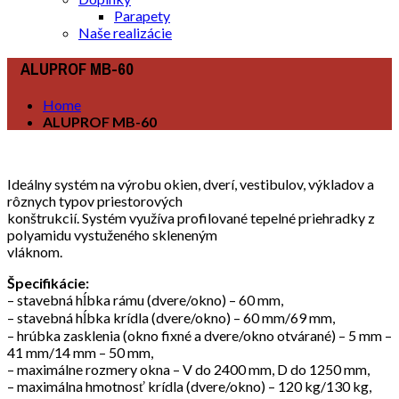
Parapety
Naše realizácie
ALUPROF MB-60
Home
ALUPROF MB-60
Ideálny systém na výrobu okien, dverí, vestibulov, výkladov a
rôznych typov priestorových
konštrukcií. Systém využíva profilované tepelné priehradky z
polyamidu vystuženého skleneným
vláknom.
Špecifikácie:
– stavebná hĺbka rámu (dvere/okno) – 60 mm,
– stavebná hĺbka krídla (dvere/okno) – 60 mm/69 mm,
– hrúbka zasklenia (okno fixné a dvere/okno otvárané) – 5 mm –
41 mm/14 mm – 50 mm,
– maximálne rozmery okna – V do 2400 mm, D do 1250 mm,
– maximálna hmotnosť krídla (dvere/okno) – 120 kg/130 kg,