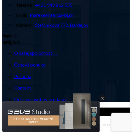
Telefón:
+421 949 812 555
Email:
marek@interius-bj.sk
Adresa:
Štefánikova 772, Bardejov
Najnovšie
Navigácia
O našej spoločnosti…
Cenová ponuka
Poradňa
Kontakt
Ochrana osobných údajov
Powered by
Tronos s.r.o.
© 2025 Interius s.r.o.