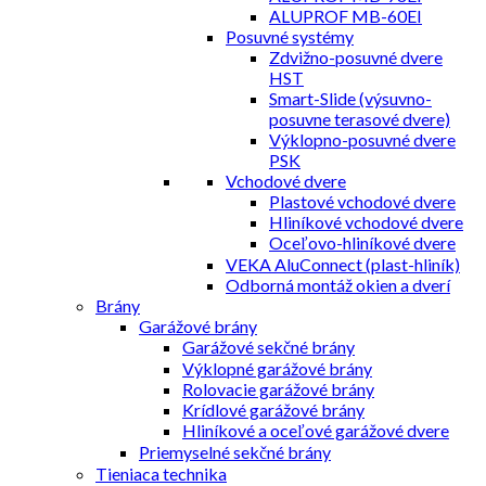
ALUPROF MB-60EI
Posuvné systémy
Zdvižno-posuvné dvere
HST
Smart-Slide (výsuvno-
posuvne terasové dvere)
Výklopno-posuvné dvere
PSK
Vchodové dvere
Plastové vchodové dvere
Hliníkové vchodové dvere
Oceľovo-hliníkové dvere
VEKA AluConnect (plast-hliník)
Odborná montáž okien a dverí
Brány
Garážové brány
Garážové sekčné brány
Výklopné garážové brány
Rolovacie garážové brány
Krídlové garážové brány
Hliníkové a oceľové garážové dvere
Priemyselné sekčné brány
Tieniaca technika