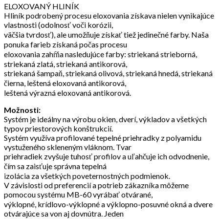
ELOXOVANÝ HLINÍK
Hliník podrobený procesu eloxovania získava nielen vynikajúce
vlastnosti (odolnosť voči korózii,
väčšia tvrdosť), ale umožňuje získať tiež jedinečné farby. Naša
ponuka farieb získaná počas procesu
eloxovania zahŕňa nasledujúce farby: striekaná strieborná,
striekaná zlatá, striekaná antikorová,
striekaná šampaň, striekaná olivová, striekaná hnedá, striekaná
čierna, leštená eloxovaná antikorová,
leštená výrazná eloxovaná antikorová.
Možnosti:
Systém je ideálny na výrobu okien, dverí, výkladov a všetkých
typov priestorových konštrukcií.
Systém využíva profilované tepelné priehradky z polyamidu
vystuženého skleneným vláknom. Tvar
priehradiek zvyšuje tuhosť profilov a uľahčuje ich odvodnenie,
čím sa zaisťuje správna tepelná
izolácia za všetkých poveternostných podmienok.
V závislosti od preferencií a potrieb zákazníka môžeme
pomocou systému MB-60 vyrábať otvárané,
výklopné, krídlovo-výklopné a výklopno-posuvné okná a dvere
otvárajúce sa von aj dovnútra. Jeden