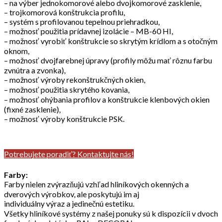
– na výber jednokomorové alebo dvojkomorové zasklenie,
– trojkomorová konštrukcia profilu,
– systém s profilovanou tepelnou priehradkou,
– možnosť použitia prídavnej izolácie – MB-60 HI,
– možnosť vyrobiť konštrukcie so skrytým krídlom a s otočným
oknom,
– možnosť dvojfarebnej úpravy (profily môžu mať rôznu farbu
zvnútra a zvonka),
– možnosť výroby rekonštrukčných okien,
– možnosť použitia skrytého kovania,
– možnosť ohýbania profilov a konštrukcie klenbových okien
(fixné zasklenie),
– možnosť výroby konštrukcie PSK.
Potrebujete poradiť? Kontaktujte nás!
Farby:
Farby nielen zvýrazňujú vzhľad hliníkových okenných a
dverových výrobkov, ale poskytujú im aj
individuálny výraz a jedinečnú estetiku.
Všetky hliníkové systémy z našej ponuky sú k dispozícii v dvoch