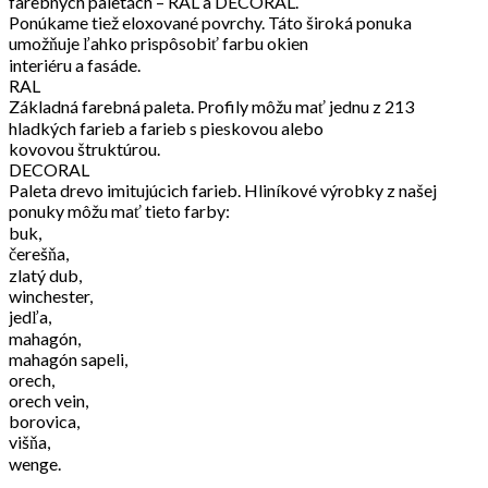
farebných paletách – RAL a DECORAL.
Ponúkame tiež eloxované povrchy. Táto široká ponuka
umožňuje ľahko prispôsobiť farbu okien
interiéru a fasáde.
RAL
Základná farebná paleta. Profily môžu mať jednu z 213
hladkých farieb a farieb s pieskovou alebo
kovovou štruktúrou.
DECORAL
Paleta drevo imitujúcich farieb. Hliníkové výrobky z našej
ponuky môžu mať tieto farby:
buk,
čerešňa,
zlatý dub,
winchester,
jedľa,
mahagón,
mahagón sapeli,
orech,
orech vein,
borovica,
višňa,
wenge.