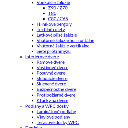
Vonkajšie žalúzie
Z90 / Z70
T80
C80 / C65
Hliníkové pergoly
Textilné rolety
Latkové plisé žalúzie
Vnútorné žalúzie horizontálne
Vnútorné žalúzie vertikálne
Siete proti hmyzu
Interiérové dvere
Rámové dvere
Voštinové dvere
Posuvné dvere
Skladacie dvere
Sklenené dvere
Bezpečnostné dvere
Protipožiarné dvere
Kľučky na dvere
Podlahy a WPC dosky
Laminátové podlahy
Vinylové podlahy
Terasové dosky WPC
Doplnky