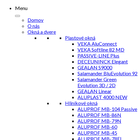
Menu
Domov
O nás
Okná a dvere
Plastové okná
VEKA AluConnect
VEKA Softline 82 MD
PASSIVE-LINE Plus
DECEUNINCK Elegant
GEALAN S9000
Salamander BluEvolution 92
Salamander Green
Evolution 3D / 2D
GEALAN Linear
ALUPLAST 4000 NEW
Hliníkové okná
ALUPROF MB-104 Passive
ALUPROF MB-86N
ALUPROF MB-79N
ALUPROF MB-60
ALUPROF MB-45
ALUPROF MB-78EI