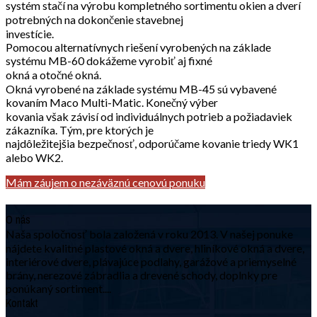
systém stačí na výrobu kompletného sortimentu okien a dverí
potrebných na dokončenie stavebnej
investície.
Pomocou alternatívnych riešení vyrobených na základe
systému MB-60 dokážeme vyrobiť aj fixné
okná a otočné okná.
Okná vyrobené na základe systému MB-45 sú vybavené
kovaním Maco Multi-Matic. Konečný výber
kovania však závisí od individuálnych potrieb a požiadaviek
zákazníka. Tým, pre ktorých je
najdôležitejšia bezpečnosť, odporúčame kovanie triedy WK1
alebo WK2.
Mám záujem o nezáväznú cenovú ponuku
O nás
Naša spoločnosť bola založená v roku 2013. V našej ponuke
nájdete kvalitné plastové okná a dvere, hliníkové okná a dvere,
interiérové dvere, plávajúce podlahy, garážové a priemyselné
brány, nerezové zábradlia a drevené schody, doplnky pre
ponúkaný sortiment....
Kontakt