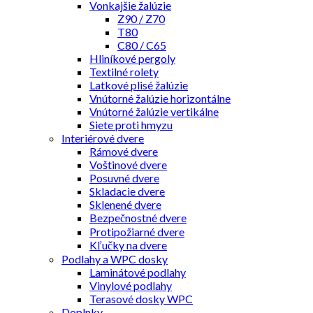
Vonkajšie žalúzie
Z90 / Z70
T80
C80 / C65
Hliníkové pergoly
Textilné rolety
Latkové plisé žalúzie
Vnútorné žalúzie horizontálne
Vnútorné žalúzie vertikálne
Siete proti hmyzu
Interiérové dvere
Rámové dvere
Voštinové dvere
Posuvné dvere
Skladacie dvere
Sklenené dvere
Bezpečnostné dvere
Protipožiarné dvere
Kľučky na dvere
Podlahy a WPC dosky
Laminátové podlahy
Vinylové podlahy
Terasové dosky WPC
Doplnky