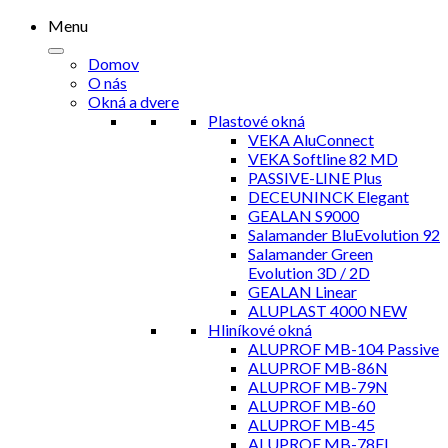
Menu
Domov
O nás
Okná a dvere
Plastové okná
VEKA AluConnect
VEKA Softline 82 MD
PASSIVE-LINE Plus
DECEUNINCK Elegant
GEALAN S9000
Salamander BluEvolution 92
Salamander Green
Evolution 3D / 2D
GEALAN Linear
ALUPLAST 4000 NEW
Hliníkové okná
ALUPROF MB-104 Passive
ALUPROF MB-86N
ALUPROF MB-79N
ALUPROF MB-60
ALUPROF MB-45
ALUPROF MB-78EI