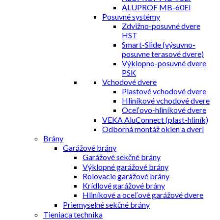
ALUPROF MB-60EI
Posuvné systémy
Zdvižno-posuvné dvere
HST
Smart-Slide (výsuvno-
posuvne terasové dvere)
Výklopno-posuvné dvere
PSK
Vchodové dvere
Plastové vchodové dvere
Hliníkové vchodové dvere
Oceľovo-hliníkové dvere
VEKA AluConnect (plast-hliník)
Odborná montáž okien a dverí
Brány
Garážové brány
Garážové sekčné brány
Výklopné garážové brány
Rolovacie garážové brány
Krídlové garážové brány
Hliníkové a oceľové garážové dvere
Priemyselné sekčné brány
Tieniaca technika