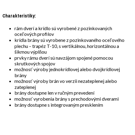
Charakteristiky:
rám dverí a krídlo sú vyrobené z pozinkovaných
oceľových profilov
krídla brány sú vyrobene z pozinkovaného oceľového
plechu – trapéz T-10, s vertikálnou, horizontálnou a
šikmou výplňou
prvky rámu dverí sú navzájom spojené pomocou
skrutkových spojov
možnosť výroby jednokrídlovej alebo dvojkrídlovej
brány
možnosť výroby brán vo verzii nezateplenej alebo
zateplenej
brány dostupne len v ručným prevedení
možnosť vyrobenia brány s prechodovými dverami
brány dostupne s integrovaným presklením