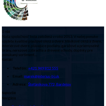
O nás
Naša spoločnosť bola založená v roku 2013. V našej ponuke
nájdete kvalitné plastové okná a dvere, hliníkové okná a dvere,
interiérové dvere, plávajúce podlahy, garážové a priemyselné
brány, nerezové zábradlia a drevené schody, doplnky pre
ponúkaný sortiment....
Kontakt
Telefón:
+421 949 812 555
Email:
marek@interius-bj.sk
Adresa:
Štefánikova 772, Bardejov
Najnovšie
Navigácia