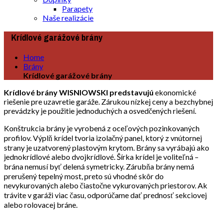
Parapety
Naše realizácie
Krídlové garážové brány
Home
Brány
Krídlové garážové brány
Krídlové brány WISNIOWSKI predstavujú
ekonomické
riešenie pre uzavretie garáže. Zárukou nízkej ceny a bezchybnej
prevádzky je použitie jednoduchých a osvedčených riešení.
Konštrukcia brány je vyrobená z oceľových pozinkovaných
profilov. Výplň krídel tvoria izolačný panel, ktorý z vnútornej
strany je uzatvorený plastovým krytom. Brány sa vyrábajú ako
jednokrídlové alebo dvojkrídlové. Šírka krídel je voliteľná –
brána nemusí byť delená symetricky. Zárubňa brány nemá
prerušený tepelný most, preto sú vhodné skôr do
nevykurovaných alebo čiastočne vykurovaných priestorov. Ak
trávite v garáži viac času, odporúčame dať prednosť sekciovej
alebo rolovacej bráne.