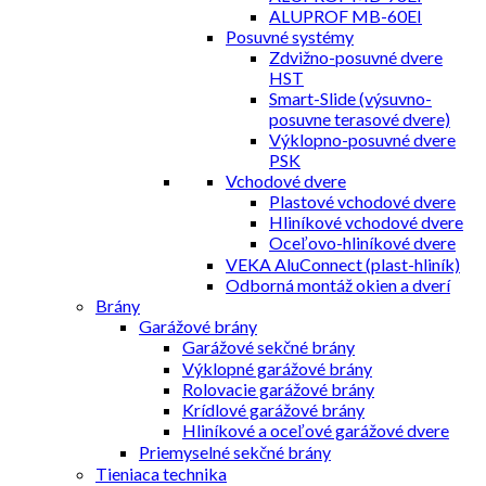
ALUPROF MB-60EI
Posuvné systémy
Zdvižno-posuvné dvere
HST
Smart-Slide (výsuvno-
posuvne terasové dvere)
Výklopno-posuvné dvere
PSK
Vchodové dvere
Plastové vchodové dvere
Hliníkové vchodové dvere
Oceľovo-hliníkové dvere
VEKA AluConnect (plast-hliník)
Odborná montáž okien a dverí
Brány
Garážové brány
Garážové sekčné brány
Výklopné garážové brány
Rolovacie garážové brány
Krídlové garážové brány
Hliníkové a oceľové garážové dvere
Priemyselné sekčné brány
Tieniaca technika