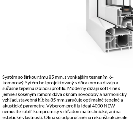
Systém so šírkou rámu 85 mm, s vonkajším tesnením, 6-
komorový. Sytém bol projektovaný s dôrazom na dizajn a
súčasne tepelnú izoláciu profilu. Moderný dizajn soft-line s
jemne skoseným rámom dáva oknám novodobý a harmonický
vzhľad, stavebná hĺbka 85 mm zaručuje optimalné tepelné a
akustické parametre. Výberom profilu Ideal 4000 NEW
nemusíte robiť kompromisy vzhľadom na technické, ani na
estetické vlastnosti. Okná sú odporúčané na rekonštrukcie ale