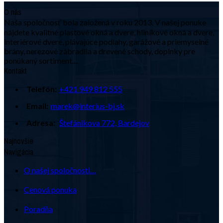
O nás
Naša spoločnosť bola založená v roku 2013. V našej ponuke
nájdete kvalitné plastové okná a dvere, hliníkové okná a dvere,
interiérové dvere, plávajúce podlahy, garážové a priemyselné
brány, nerezové zábradlia a drevené schody, doplnky pre
ponúkaný sortiment....
Kontakt
Telefón:
+421 949 812 555
Email:
marek@interius-bj.sk
Adresa:
Štefánikova 772, Bardejov
Najnovšie
Navigácia
O našej spoločnosti…
Cenová ponuka
Poradňa