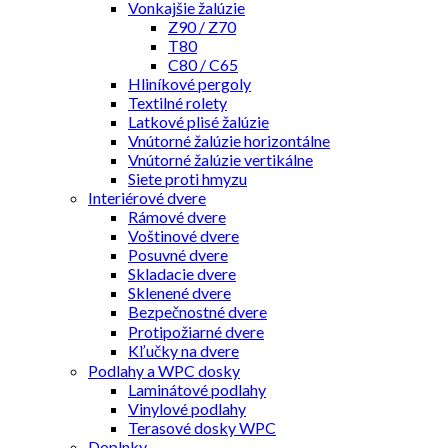
Vonkajšie žalúzie
Z90 / Z70
T80
C80 / C65
Hliníkové pergoly
Textilné rolety
Latkové plisé žalúzie
Vnútorné žalúzie horizontálne
Vnútorné žalúzie vertikálne
Siete proti hmyzu
Interiérové dvere
Rámové dvere
Voštinové dvere
Posuvné dvere
Skladacie dvere
Sklenené dvere
Bezpečnostné dvere
Protipožiarné dvere
Kľučky na dvere
Podlahy a WPC dosky
Laminátové podlahy
Vinylové podlahy
Terasové dosky WPC
Doplnky