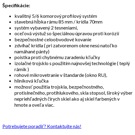
Špecifikácie:
kvalitný 5/6 komorový profilový systém
stavebná hĺbka rámu 85 mm / krídla 70mm
systém vybavený 2 tesneniami,
oceľová výstuž so špeciálnou úpravou proti korózií
bezpečnostné celoobvodové kovanie
zdvíhač krídla ( pri zatvorenom okne nesú natoľko
namáhané pánty)
poistka proti chybnému zaradeniu kľučky
izolačné trojsklo s použitím najnovšej technológie ( teplý
rámik )
rohové mikrovetranie v štandarde (okno RU),
hliníková kľučka
možnosť použitia trojskla, bezpečnostného,
protislnečného, protihlukového, skla stopsol, široký výber
nepriehľadných čírych skiel ako aj skiel farbených v
hmote a oveľa viac.
Potrebujete poradiť? Kontaktujte nás!