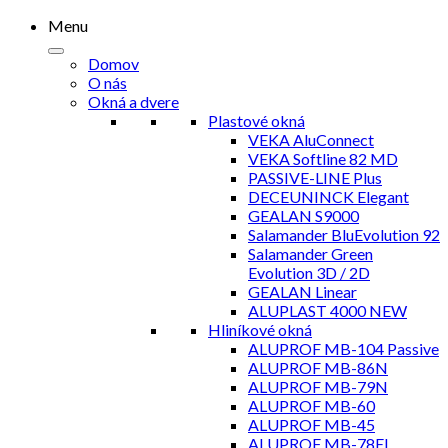
Menu
Domov
O nás
Okná a dvere
Plastové okná
VEKA AluConnect
VEKA Softline 82 MD
PASSIVE-LINE Plus
DECEUNINCK Elegant
GEALAN S9000
Salamander BluEvolution 92
Salamander Green
Evolution 3D / 2D
GEALAN Linear
ALUPLAST 4000 NEW
Hliníkové okná
ALUPROF MB-104 Passive
ALUPROF MB-86N
ALUPROF MB-79N
ALUPROF MB-60
ALUPROF MB-45
ALUPROF MB-78EI