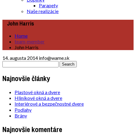
Parapety
Naše realizácie
John Harris
Home
team-member
John Harris
14. augusta 2014
info@wame.sk
Najnovšie články
Plastové okná a dvere
Hliníkové okná a dvere
Interiérové a bezpečnostné dvere
Podlahy
Brány
Najnovšie komentáre