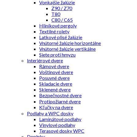
Vonkajšie žalúzie
Z90 / Z70
T80
C80 / C65
Hliníkové pergoly
Textilné rolety
Latkové plisé žalúzie
Vnútorné žalúzie horizontálne
Vnútorné žalúzie vertikálne
Siete proti hmyzu
Interiérové dvere
Rámové dvere
Voštinové dvere
Posuvné dvere
Skladacie dvere
Sklenené dvere
Bezpečnostné dvere
Protipožiarné dvere
Kľučky na dvere
Podlahy a WPC dosky
Laminátové podlahy
Vinylové podlahy
Terasové dosky WPC
Doplnky