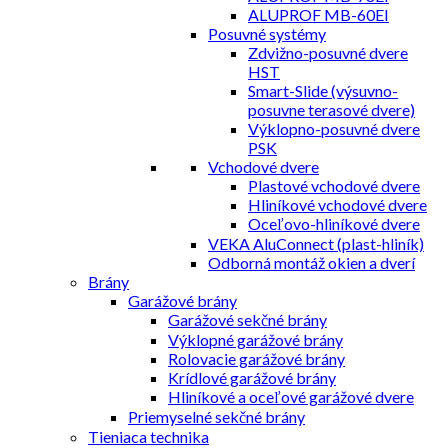
ALUPROF MB-60EI
Posuvné systémy
Zdvižno-posuvné dvere
HST
Smart-Slide (výsuvno-
posuvne terasové dvere)
Výklopno-posuvné dvere
PSK
Vchodové dvere
Plastové vchodové dvere
Hliníkové vchodové dvere
Oceľovo-hliníkové dvere
VEKA AluConnect (plast-hliník)
Odborná montáž okien a dverí
Brány
Garážové brány
Garážové sekčné brány
Výklopné garážové brány
Rolovacie garážové brány
Krídlové garážové brány
Hliníkové a oceľové garážové dvere
Priemyselné sekčné brány
Tieniaca technika