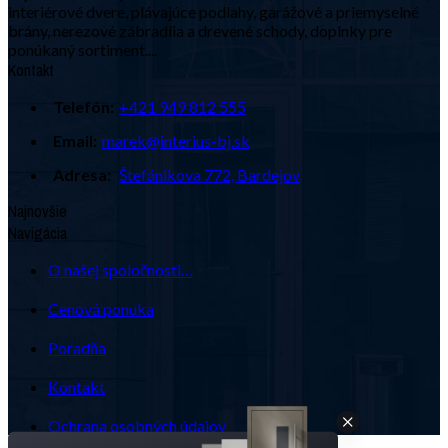
interiérové dvere, plávajúce podlahy, garážové a priemyselné
brány, nerezové zábradlia a drevené schody, doplnky pre
ponúkaný sortiment....
Kontakt
Telefón:
+421 949 812 555
Email:
marek@interius-bj.sk
Adresa:
Štefánikova 772, Bardejov
Najnovšie
Navigácia
O našej spoločnosti…
Cenová ponuka
Poradňa
Kontakt
Ochrana osobných údajov