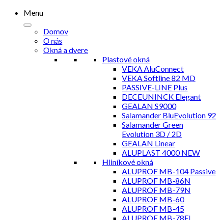
Menu
Domov
O nás
Okná a dvere
Plastové okná
VEKA AluConnect
VEKA Softline 82 MD
PASSIVE-LINE Plus
DECEUNINCK Elegant
GEALAN S9000
Salamander BluEvolution 92
Salamander Green
Evolution 3D / 2D
GEALAN Linear
ALUPLAST 4000 NEW
Hliníkové okná
ALUPROF MB-104 Passive
ALUPROF MB-86N
ALUPROF MB-79N
ALUPROF MB-60
ALUPROF MB-45
ALUPROF MB-78EI