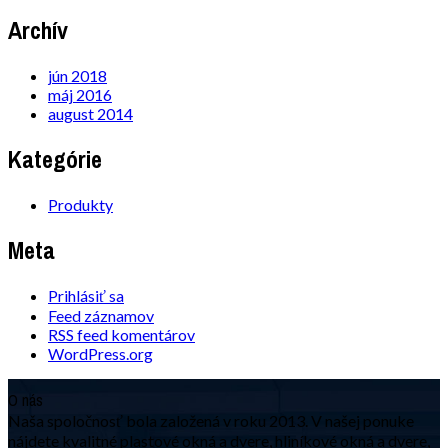
Archív
jún 2018
máj 2016
august 2014
Kategórie
Produkty
Meta
Prihlásiť sa
Feed záznamov
RSS feed komentárov
WordPress.org
O nás
Naša spoločnosť bola založená v roku 2013. V našej ponuke
nájdete kvalitné plastové okná a dvere, hliníkové okná a dvere,