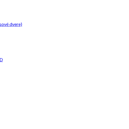
sové dvere)
2D