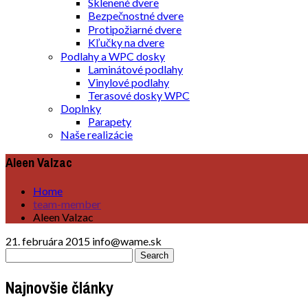
Sklenené dvere
Bezpečnostné dvere
Protipožiarné dvere
Kľučky na dvere
Podlahy a WPC dosky
Laminátové podlahy
Vinylové podlahy
Terasové dosky WPC
Doplnky
Parapety
Naše realizácie
Aleen Valzac
Home
team-member
Aleen Valzac
21. februára 2015
info@wame.sk
Najnovšie články