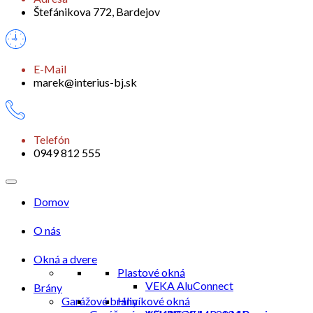
Štefánikova 772, Bardejov
E-Mail
marek@interius-bj.sk
Telefón
0949 812 555
Domov
O nás
Okná a dvere
Plastové okná
VEKA AluConnect
Brány
Garážové brány
Hliníkové okná