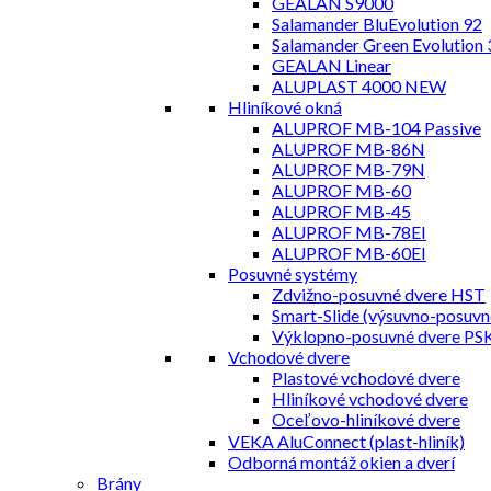
GEALAN S9000
Salamander BluEvolution 92
Salamander Green Evolution 
GEALAN Linear
ALUPLAST 4000 NEW
Hliníkové okná
ALUPROF MB-104 Passive
ALUPROF MB-86N
ALUPROF MB-79N
ALUPROF MB-60
ALUPROF MB-45
ALUPROF MB-78EI
ALUPROF MB-60EI
Posuvné systémy
Zdvižno-posuvné dvere HST
Smart-Slide (výsuvno-posuvn
Výklopno-posuvné dvere PS
Vchodové dvere
Plastové vchodové dvere
Hliníkové vchodové dvere
Oceľovo-hliníkové dvere
VEKA AluConnect (plast-hliník)
Odborná montáž okien a dverí
Brány