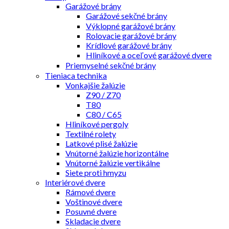
Garážové brány
Garážové sekčné brány
Výklopné garážové brány
Rolovacie garážové brány
Krídlové garážové brány
Hliníkové a oceľové garážové dvere
Priemyselné sekčné brány
Tieniaca technika
Vonkajšie žalúzie
Z90 / Z70
T80
C80 / C65
Hliníkové pergoly
Textilné rolety
Latkové plisé žalúzie
Vnútorné žalúzie horizontálne
Vnútorné žalúzie vertikálne
Siete proti hmyzu
Interiérové dvere
Rámové dvere
Voštinové dvere
Posuvné dvere
Skladacie dvere