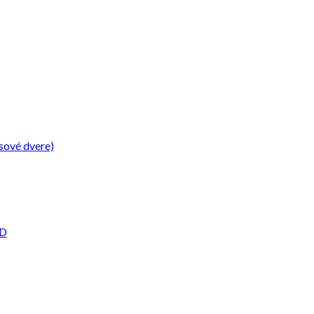
sové dvere)
2D