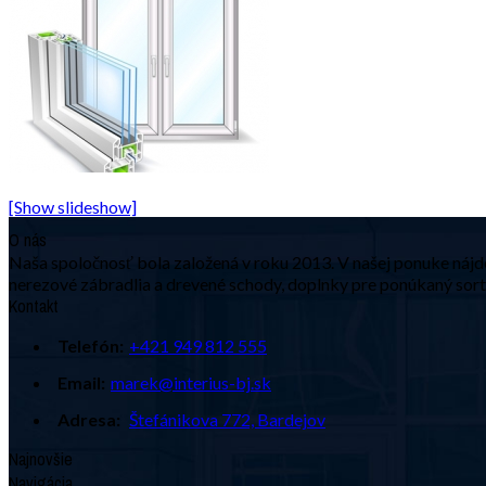
[Show slideshow]
O nás
Naša spoločnosť bola založená v roku 2013. V našej ponuke nájdet
nerezové zábradlia a drevené schody, doplnky pre ponúkaný sorti
Kontakt
Telefón:
+421 949 812 555
Email:
marek@interius-bj.sk
Adresa:
Štefánikova 772, Bardejov
Najnovšie
Navigácia