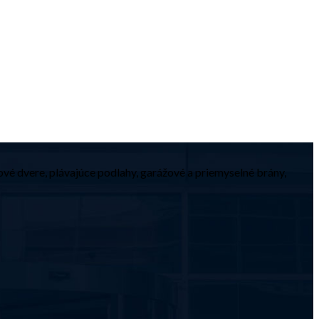
ové dvere, plávajúce podlahy, garážové a priemyselné brány,