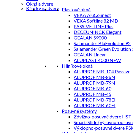
Okná a dvere
Kľučky na dvere
Plastové okná
VEKA AluConnect
VEKA Softline 82 MD
PASSIVE-LINE Plus
DECEUNINCK Elegant
GEALAN S9000
Salamander BluEvolution 92
Salamander Green Evolution 
GEALAN Linear
ALUPLAST 4000 NEW
Hliníkové okná
ALUPROF MB-104 Passive
ALUPROF MB-86N
ALUPROF MB-79N
ALUPROF MB-60
ALUPROF MB-45
ALUPROF MB-78EI
ALUPROF MB-60EI
Posuvné systémy
Zdvižno-posuvné dvere HST
Smart-Slide (výsuvno-posuvn
Výklopno-posuvné dvere PS