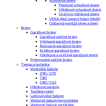
Vchodové dvere
Plastové vchodové dvere
Hliníkové vchodové dvere
Oceľovo-hliníkové dvere
VEKA AluConnect (plast-hliník)
Odborná montáž okien a dverí
Brány
Garážové brány
Garážové sekčné brány
Výklopné garážové brány
Rolovacie garážové brány
Krídlové garážové brány
Hliníkové a oceľové garážové dvere
Priemyselné sekčné brány
Tieniaca technika
Vonkajšie žalúzie
Z90 / Z70
T80
C80 / C65
Hliníkové pergoly
Textilné rolety
Latkové plisé žalúzie
Vnútorné žalúzie horizontálne
Vnútorné žalúzie vertikálne