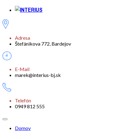
Adresa
Štefánikova 772, Bardejov
E-Mail
marek@interius-bj.sk
Telefón
0949 812 555
Domov