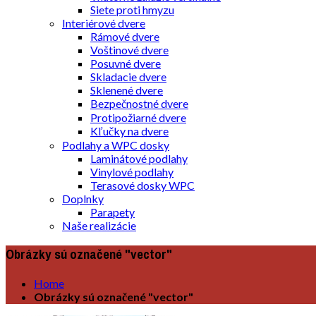
Siete proti hmyzu
Interiérové dvere
Rámové dvere
Voštinové dvere
Posuvné dvere
Skladacie dvere
Sklenené dvere
Bezpečnostné dvere
Protipožiarné dvere
Kľučky na dvere
Podlahy a WPC dosky
Laminátové podlahy
Vinylové podlahy
Terasové dosky WPC
Doplnky
Parapety
Naše realizácie
Obrázky sú označené "vector"
Home
Obrázky sú označené "vector"