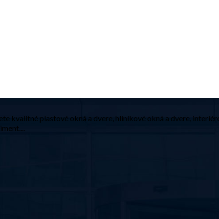
e kvalitné plastové okná a dvere, hliníkové okná a dvere, interiér
ment....