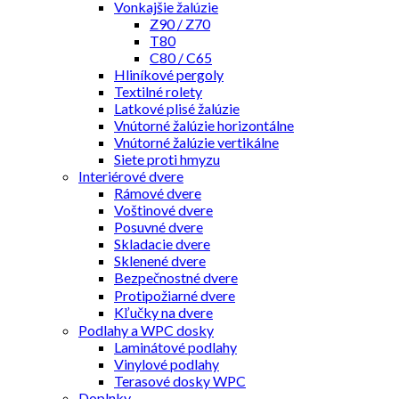
Vonkajšie žalúzie
Z90 / Z70
T80
C80 / C65
Hliníkové pergoly
Textilné rolety
Latkové plisé žalúzie
Vnútorné žalúzie horizontálne
Vnútorné žalúzie vertikálne
Siete proti hmyzu
Interiérové dvere
Rámové dvere
Voštinové dvere
Posuvné dvere
Skladacie dvere
Sklenené dvere
Bezpečnostné dvere
Protipožiarné dvere
Kľučky na dvere
Podlahy a WPC dosky
Laminátové podlahy
Vinylové podlahy
Terasové dosky WPC
Doplnky