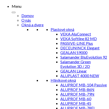
Menu
Domov
O nás
Okná a dvere
Plastové okná
VEKA AluConnect
VEKA Softline 82 MD
PASSIVE-LINE Plus
DECEUNINCK Elegant
GEALAN S9000
Salamander BluEvolution 92
Salamander Green
Evolution 3D / 2D
GEALAN Linear
ALUPLAST 4000 NEW
Hliníkové okná
ALUPROF MB-104 Passive
ALUPROF MB-86N
ALUPROF MB-79N
ALUPROF MB-60
ALUPROF MB-45
ALUPROF MB-78EI