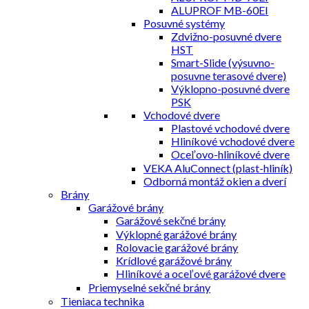
ALUPROF MB-60EI
Posuvné systémy
Zdvižno-posuvné dvere
HST
Smart-Slide (výsuvno-
posuvne terasové dvere)
Výklopno-posuvné dvere
PSK
Vchodové dvere
Plastové vchodové dvere
Hliníkové vchodové dvere
Oceľovo-hliníkové dvere
VEKA AluConnect (plast-hliník)
Odborná montáž okien a dverí
Brány
Garážové brány
Garážové sekčné brány
Výklopné garážové brány
Rolovacie garážové brány
Krídlové garážové brány
Hliníkové a oceľové garážové dvere
Priemyselné sekčné brány
Tieniaca technika