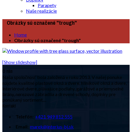
Parapety
Naše realizácie
Obrázky sú označené "trough"
Home
Obrázky sú označené "trough"
[Show slideshow]
O nás
Naša spoločnosť bola založená v roku 2013. V našej ponuke
nájdete kvalitné plastové okná a dvere, hliníkové okná a dvere,
interiérové dvere, plávajúce podlahy, garážové a priemyselné
brány, nerezové zábradlia a drevené schody, doplnky pre
ponúkaný sortiment....
Kontakt
Telefón:
+421 949 812 555
Email:
marek@interius-bj.sk