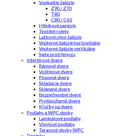
Vonkajšie žalúzie
Z90 / Z70
T80
C80 / C65
Hliníkové pergoly
Textilné rolety
Latkové plisé žalúzie
Vnútorné žalúzie horizontálne
Vnútorné žalúzie vertikálne
Siete proti hmyzu
Interiérové dvere
Rámové dvere
Voštinové dvere
Posuvné dvere
Skladacie dvere
Sklenené dvere
Bezpečnostné dvere
Protipožiarné dvere
Kľučky na dvere
Podlahy a WPC dosky
Laminátové podlahy
Vinylové podlahy
Terasové dosky WPC
Doplnky