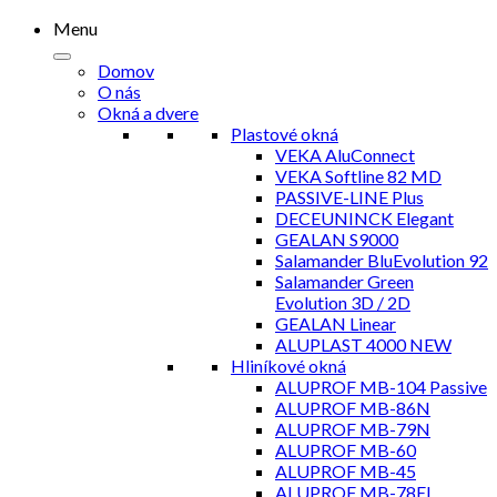
Menu
Domov
O nás
Okná a dvere
Plastové okná
VEKA AluConnect
VEKA Softline 82 MD
PASSIVE-LINE Plus
DECEUNINCK Elegant
GEALAN S9000
Salamander BluEvolution 92
Salamander Green
Evolution 3D / 2D
GEALAN Linear
ALUPLAST 4000 NEW
Hliníkové okná
ALUPROF MB-104 Passive
ALUPROF MB-86N
ALUPROF MB-79N
ALUPROF MB-60
ALUPROF MB-45
ALUPROF MB-78EI