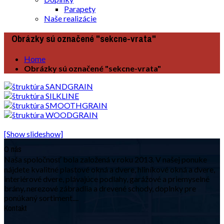
Parapety
Naše realizácie
Obrázky sú označené "sekcne-vrata"
Home
Obrázky sú označené "sekcne-vrata"
[Show slideshow]
O nás
Naša spoločnosť bola založená v roku 2013. V našej ponuke
nájdete kvalitné plastové okná a dvere, hliníkové okná a dvere,
interiérové dvere, plávajúce podlahy, garážové a priemyselné
brány, nerezové zábradlia a drevené schody, doplnky pre
ponúkaný sortiment....
Kontakt