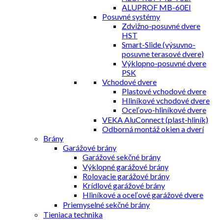
ALUPROF MB-60EI
Posuvné systémy
Zdvižno-posuvné dvere
HST
Smart-Slide (výsuvno-
posuvne terasové dvere)
Výklopno-posuvné dvere
PSK
Vchodové dvere
Plastové vchodové dvere
Hliníkové vchodové dvere
Oceľovo-hliníkové dvere
VEKA AluConnect (plast-hliník)
Odborná montáž okien a dverí
Brány
Garážové brány
Garážové sekčné brány
Výklopné garážové brány
Rolovacie garážové brány
Krídlové garážové brány
Hliníkové a oceľové garážové dvere
Priemyselné sekčné brány
Tieniaca technika