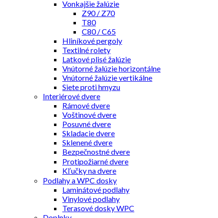
Vonkajšie žalúzie
Z90 / Z70
T80
C80 / C65
Hliníkové pergoly
Textilné rolety
Latkové plisé žalúzie
Vnútorné žalúzie horizontálne
Vnútorné žalúzie vertikálne
Siete proti hmyzu
Interiérové dvere
Rámové dvere
Voštinové dvere
Posuvné dvere
Skladacie dvere
Sklenené dvere
Bezpečnostné dvere
Protipožiarné dvere
Kľučky na dvere
Podlahy a WPC dosky
Laminátové podlahy
Vinylové podlahy
Terasové dosky WPC
Doplnky