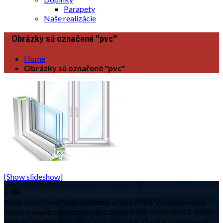
Parapety
Naše realizácie
Obrázky sú označené "pvc"
Home
Obrázky sú označené "pvc"
[Show slideshow]
O nás
Naša spoločnosť bola založená v roku 2013. V našej ponuke
nájdete kvalitné plastové okná a dvere, hliníkové okná a dvere,
interiérové dvere, plávajúce podlahy, garážové a priemyselné