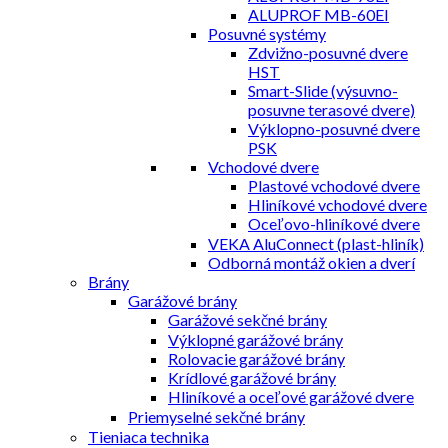
ALUPROF MB-60EI
Posuvné systémy
Zdvižno-posuvné dvere
HST
Smart-Slide (výsuvno-
posuvne terasové dvere)
Výklopno-posuvné dvere
PSK
Vchodové dvere
Plastové vchodové dvere
Hliníkové vchodové dvere
Oceľovo-hliníkové dvere
VEKA AluConnect (plast-hliník)
Odborná montáž okien a dverí
Brány
Garážové brány
Garážové sekčné brány
Výklopné garážové brány
Rolovacie garážové brány
Krídlové garážové brány
Hliníkové a oceľové garážové dvere
Priemyselné sekčné brány
Tieniaca technika