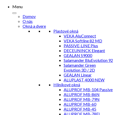
Menu
Domov
O nás
Okná a dvere
Plastové okná
VEKA AluConnect
VEKA Softline 82 MD
PASSIVE-LINE Plus
DECEUNINCK Elegant
GEALAN S9000
Salamander BluEvolution 92
Salamander Green
Evolution 3D / 2D
GEALAN Linear
ALUPLAST 4000 NEW
Hliníkové okná
ALUPROF MB-104 Passive
ALUPROF MB-86N
ALUPROF MB-79N
ALUPROF MB-60
ALUPROF MB-45
ALUPROF MB-78EI