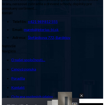
brány, nerezové zábradlia a drevené schody, doplnky pre
ponúkaný sortiment....
Kontakt
Telefón:
+421 949 812 555
Email:
marek@interius-bj.sk
Adresa:
Štefánikova 772, Bardejov
Najnovšie
Navigácia
O našej spoločnosti…
Cenová ponuka
Poradňa
Kontakt
Ochrana osobných údajov