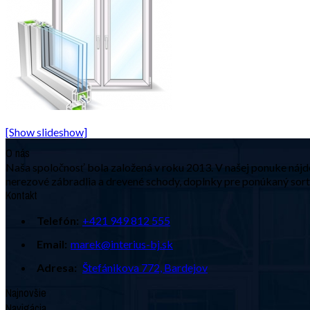
[Show slideshow]
O nás
Naša spoločnosť bola založená v roku 2013. V našej ponuke nájdet
nerezové zábradlia a drevené schody, doplnky pre ponúkaný sorti
Kontakt
Telefón:
+421 949 812 555
Email:
marek@interius-bj.sk
Adresa:
Štefánikova 772, Bardejov
Najnovšie
Navigácia