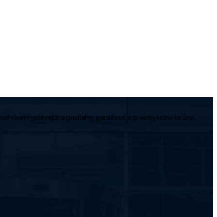
ové dvere, plávajúce podlahy, garážové a priemyselné brány,