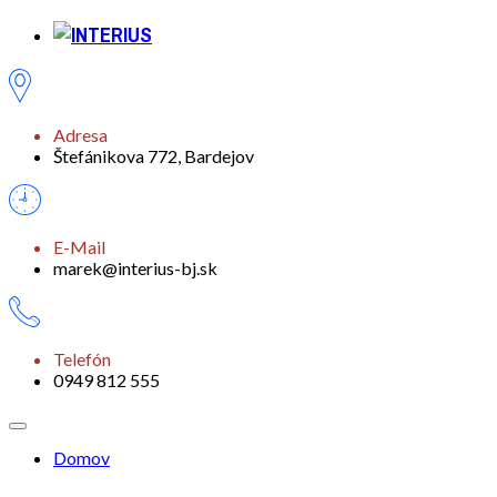
Adresa
Štefánikova 772, Bardejov
E-Mail
marek@interius-bj.sk
Telefón
0949 812 555
Domov