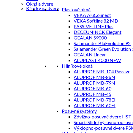
Okná a dvere
Kľučky na dvere
Plastové okná
VEKA AluConnect
VEKA Softline 82 MD
PASSIVE-LINE Plus
DECEUNINCK Elegant
GEALAN S9000
Salamander BluEvolution 92
Salamander Green Evolution 
GEALAN Linear
ALUPLAST 4000 NEW
Hliníkové okná
ALUPROF MB-104 Passive
ALUPROF MB-86N
ALUPROF MB-79N
ALUPROF MB-60
ALUPROF MB-45
ALUPROF MB-78EI
ALUPROF MB-60EI
Posuvné systémy
Zdvižno-posuvné dvere HST
Smart-Slide (výsuvno-posuvn
Výklopno-posuvné dvere PS