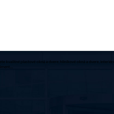
e kvalitné plastové okná a dvere, hliníkové okná a dvere, interiér
ment....