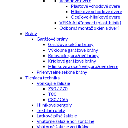
Vchodové dvere
Plastové vchodové dvere
Hliníkové vchodové dvere
Oceľovo-hliníkové dvere
VEKA AluConnect (plast-hliník)
Odborná montáž okien a dverí
Brány
Garážové brány
Garážové sekčné brány
Výklopné garážové brány
Rolovacie garážové brány
Krídlové garážové brány
Hliníkové a oceľové garážové dvere
Priemyselné sekčné brány
Tieniaca technika
Vonkajšie žalúzie
Z90 / Z70
T80
C80 / C65
Hliníkové pergoly
Textilné rolety
Latkové plisé žalúzie
Vnútorné žalúzie horizontálne
Vnútorné žalúzie vertikálne