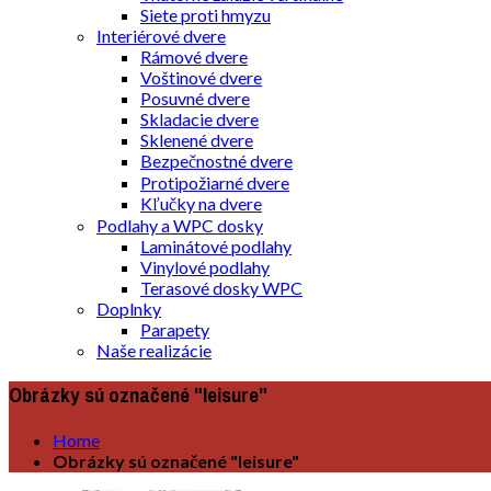
Siete proti hmyzu
Interiérové dvere
Rámové dvere
Voštinové dvere
Posuvné dvere
Skladacie dvere
Sklenené dvere
Bezpečnostné dvere
Protipožiarné dvere
Kľučky na dvere
Podlahy a WPC dosky
Laminátové podlahy
Vinylové podlahy
Terasové dosky WPC
Doplnky
Parapety
Naše realizácie
Obrázky sú označené "leisure"
Home
Obrázky sú označené "leisure"