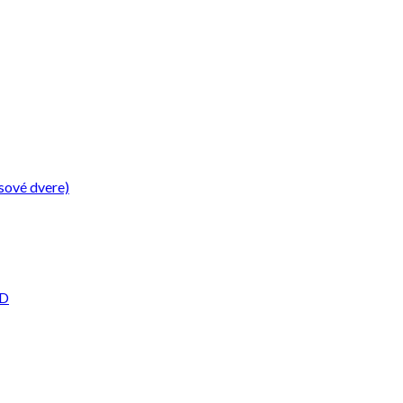
sové dvere)
2D