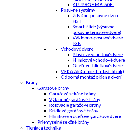
ALUPROF MB-60EI
Posuvné systémy
Zdvižno-posuvné dvere
HST
Smart-Slide (výsuvno-
posuvne terasové dvere)
Výklopno-posuvné dvere
PSK
Vchodové dvere
Plastové vchodové dvere
Hliníkové vchodové dvere
Oceľovo-hliníkové dvere
VEKA AluConnect (plast-hliník)
Odborná montáž okien a dverí
Brány
Garážové brány
Garážové sekčné brány
Výklopné garážové brány
Rolovacie garážové brány
Krídlové garážové brány
Hliníkové a oceľové garážové dvere
Priemyselné sekčné brány
Tieniaca technika