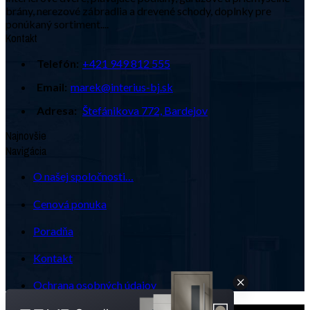
brány, nerezové zábradlia a drevené schody, doplnky pre
ponúkaný sortiment....
Kontakt
Telefón:
+421 949 812 555
Email:
marek@interius-bj.sk
Adresa:
Štefánikova 772, Bardejov
Najnovšie
Navigácia
O našej spoločnosti…
Cenová ponuka
Poradňa
Kontakt
Ochrana osobných údajov