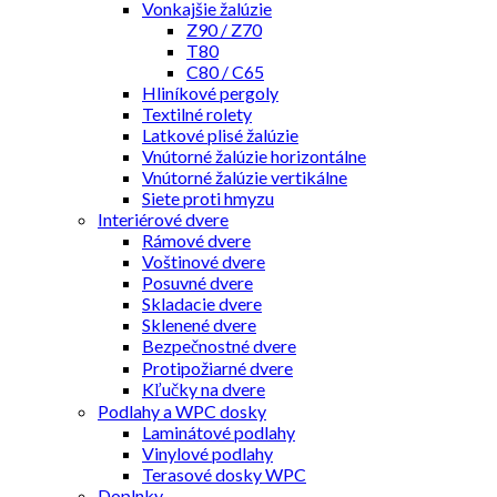
Vonkajšie žalúzie
Z90 / Z70
T80
C80 / C65
Hliníkové pergoly
Textilné rolety
Latkové plisé žalúzie
Vnútorné žalúzie horizontálne
Vnútorné žalúzie vertikálne
Siete proti hmyzu
Interiérové dvere
Rámové dvere
Voštinové dvere
Posuvné dvere
Skladacie dvere
Sklenené dvere
Bezpečnostné dvere
Protipožiarné dvere
Kľučky na dvere
Podlahy a WPC dosky
Laminátové podlahy
Vinylové podlahy
Terasové dosky WPC
Doplnky