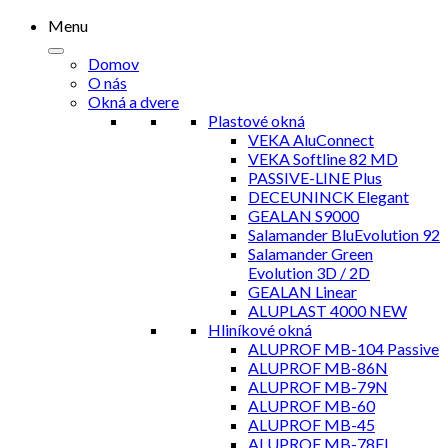
Menu
Domov
O nás
Okná a dvere
Plastové okná
VEKA AluConnect
VEKA Softline 82 MD
PASSIVE-LINE Plus
DECEUNINCK Elegant
GEALAN S9000
Salamander BluEvolution 92
Salamander Green
Evolution 3D / 2D
GEALAN Linear
ALUPLAST 4000 NEW
Hliníkové okná
ALUPROF MB-104 Passive
ALUPROF MB-86N
ALUPROF MB-79N
ALUPROF MB-60
ALUPROF MB-45
ALUPROF MB-78EI