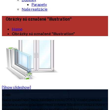
Parapety
Naše realizácie
Obrázky sú označené "illustration"
Home
Obrázky sú označené "illustration"
[Show slideshow]
O nás
Naša spoločnosť bola založená v roku 2013. V našej ponuke
nájdete kvalitné plastové okná a dvere, hliníkové okná a dvere,
interiérové dvere, plávajúce podlahy, garážové a priemyselné