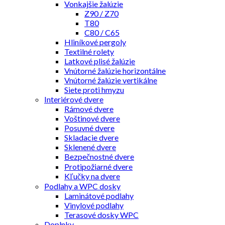
Vonkajšie žalúzie
Z90 / Z70
T80
C80 / C65
Hliníkové pergoly
Textilné rolety
Latkové plisé žalúzie
Vnútorné žalúzie horizontálne
Vnútorné žalúzie vertikálne
Siete proti hmyzu
Interiérové dvere
Rámové dvere
Voštinové dvere
Posuvné dvere
Skladacie dvere
Sklenené dvere
Bezpečnostné dvere
Protipožiarné dvere
Kľučky na dvere
Podlahy a WPC dosky
Laminátové podlahy
Vinylové podlahy
Terasové dosky WPC
Doplnky