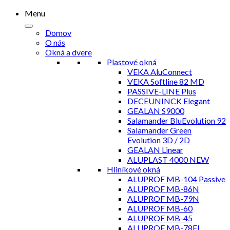
Menu
Domov
O nás
Okná a dvere
Plastové okná
VEKA AluConnect
VEKA Softline 82 MD
PASSIVE-LINE Plus
DECEUNINCK Elegant
GEALAN S9000
Salamander BluEvolution 92
Salamander Green
Evolution 3D / 2D
GEALAN Linear
ALUPLAST 4000 NEW
Hliníkové okná
ALUPROF MB-104 Passive
ALUPROF MB-86N
ALUPROF MB-79N
ALUPROF MB-60
ALUPROF MB-45
ALUPROF MB-78EI