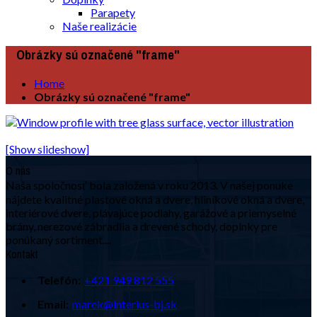
Parapety
Naše realizácie
Obrázky sú označené "frame"
Home
Obrázky sú označené "frame"
[Show slideshow]
O nás
Naša spoločnosť bola založená v roku 2013. V našej ponuke
nájdete kvalitné plastové okná a dvere, hliníkové okná a dvere,
interiérové dvere, plávajúce podlahy, garážové a priemyselné
brány, nerezové zábradlia a drevené schody, doplnky pre
ponúkaný sortiment....
Kontakt
Telefón:
+421 949 812 555
Email:
marek@interius-bj.sk