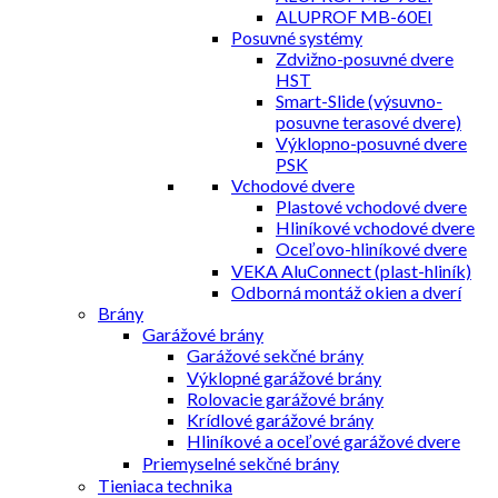
ALUPROF MB-60EI
Posuvné systémy
Zdvižno-posuvné dvere
HST
Smart-Slide (výsuvno-
posuvne terasové dvere)
Výklopno-posuvné dvere
PSK
Vchodové dvere
Plastové vchodové dvere
Hliníkové vchodové dvere
Oceľovo-hliníkové dvere
VEKA AluConnect (plast-hliník)
Odborná montáž okien a dverí
Brány
Garážové brány
Garážové sekčné brány
Výklopné garážové brány
Rolovacie garážové brány
Krídlové garážové brány
Hliníkové a oceľové garážové dvere
Priemyselné sekčné brány
Tieniaca technika