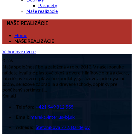
Parapety
Naše realizácie
NAŠE REALIZÁCIE
Home
NAŠE REALIZÁCIE
Vchodové dvere
O nás
Naša spoločnosť bola založená v roku 2013. V našej ponuke
nájdete kvalitné plastové okná a dvere, hliníkové okná a dvere,
interiérové dvere, plávajúce podlahy, garážové a priemyselné
brány, nerezové zábradlia a drevené schody, doplnky pre
ponúkaný sortiment....
Kontakt
Telefón:
+421 949 812 555
Email:
marek@interius-bj.sk
Adresa:
Štefánikova 772, Bardejov