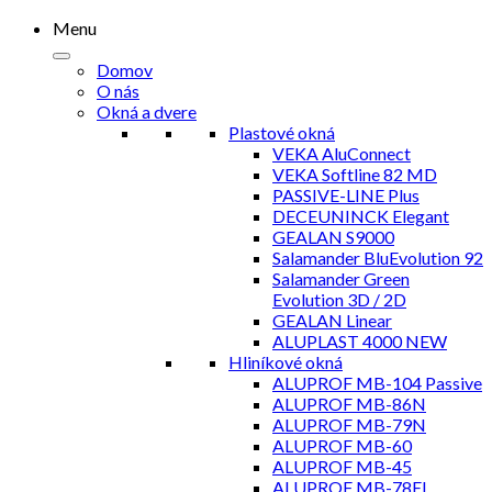
Menu
Domov
O nás
Okná a dvere
Plastové okná
VEKA AluConnect
VEKA Softline 82 MD
PASSIVE-LINE Plus
DECEUNINCK Elegant
GEALAN S9000
Salamander BluEvolution 92
Salamander Green
Evolution 3D / 2D
GEALAN Linear
ALUPLAST 4000 NEW
Hliníkové okná
ALUPROF MB-104 Passive
ALUPROF MB-86N
ALUPROF MB-79N
ALUPROF MB-60
ALUPROF MB-45
ALUPROF MB-78EI