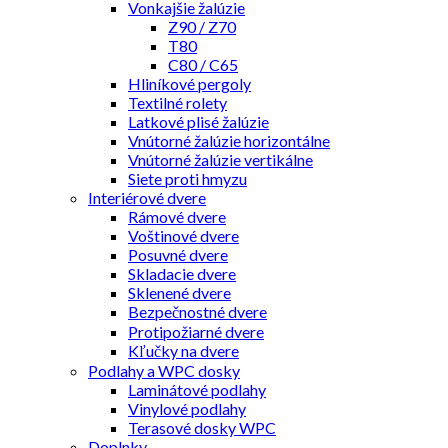
Vonkajšie žalúzie
Z90 / Z70
T80
C80 / C65
Hliníkové pergoly
Textilné rolety
Latkové plisé žalúzie
Vnútorné žalúzie horizontálne
Vnútorné žalúzie vertikálne
Siete proti hmyzu
Interiérové dvere
Rámové dvere
Voštinové dvere
Posuvné dvere
Skladacie dvere
Sklenené dvere
Bezpečnostné dvere
Protipožiarné dvere
Kľučky na dvere
Podlahy a WPC dosky
Laminátové podlahy
Vinylové podlahy
Terasové dosky WPC
Doplnky