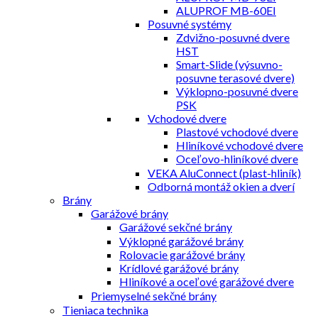
ALUPROF MB-60EI
Posuvné systémy
Zdvižno-posuvné dvere
HST
Smart-Slide (výsuvno-
posuvne terasové dvere)
Výklopno-posuvné dvere
PSK
Vchodové dvere
Plastové vchodové dvere
Hliníkové vchodové dvere
Oceľovo-hliníkové dvere
VEKA AluConnect (plast-hliník)
Odborná montáž okien a dverí
Brány
Garážové brány
Garážové sekčné brány
Výklopné garážové brány
Rolovacie garážové brány
Krídlové garážové brány
Hliníkové a oceľové garážové dvere
Priemyselné sekčné brány
Tieniaca technika