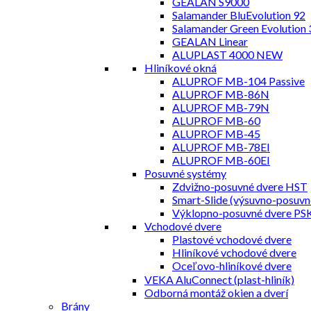
GEALAN S9000
Salamander BluEvolution 92
Salamander Green Evolution 
GEALAN Linear
ALUPLAST 4000 NEW
Hliníkové okná
ALUPROF MB-104 Passive
ALUPROF MB-86N
ALUPROF MB-79N
ALUPROF MB-60
ALUPROF MB-45
ALUPROF MB-78EI
ALUPROF MB-60EI
Posuvné systémy
Zdvižno-posuvné dvere HST
Smart-Slide (výsuvno-posuvn
Výklopno-posuvné dvere PS
Vchodové dvere
Plastové vchodové dvere
Hliníkové vchodové dvere
Oceľovo-hliníkové dvere
VEKA AluConnect (plast-hliník)
Odborná montáž okien a dverí
Brány