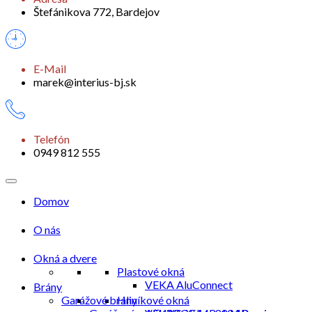
Štefánikova 772, Bardejov
E-Mail
marek@interius-bj.sk
Telefón
0949 812 555
Domov
O nás
Okná a dvere
Plastové okná
VEKA AluConnect
Brány
Garážové brány
Hliníkové okná