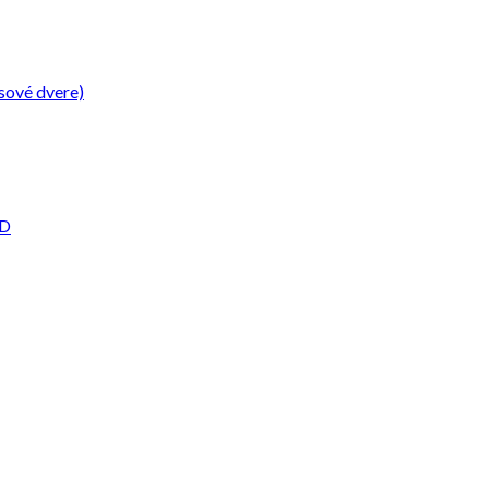
sové dvere)
2D