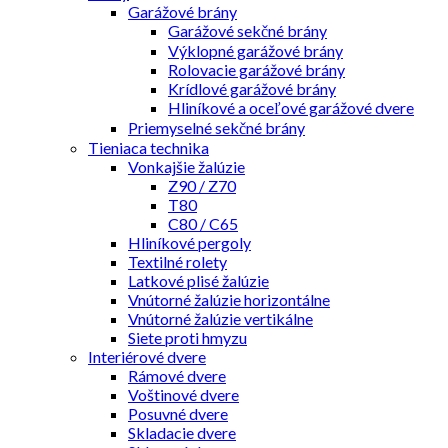
Garážové brány
Garážové sekčné brány
Výklopné garážové brány
Rolovacie garážové brány
Krídlové garážové brány
Hliníkové a oceľové garážové dvere
Priemyselné sekčné brány
Tieniaca technika
Vonkajšie žalúzie
Z90 / Z70
T80
C80 / C65
Hliníkové pergoly
Textilné rolety
Latkové plisé žalúzie
Vnútorné žalúzie horizontálne
Vnútorné žalúzie vertikálne
Siete proti hmyzu
Interiérové dvere
Rámové dvere
Voštinové dvere
Posuvné dvere
Skladacie dvere