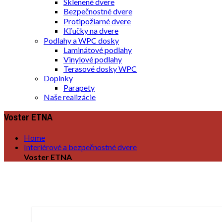
Sklenené dvere
Bezpečnostné dvere
Protipožiarné dvere
Kľučky na dvere
Podlahy a WPC dosky
Laminátové podlahy
Vinylové podlahy
Terasové dosky WPC
Doplnky
Parapety
Naše realizácie
Voster ETNA
Home
Interiérové a bezpečnostné dvere
Voster ETNA
Naše produkty
Rámové dvere