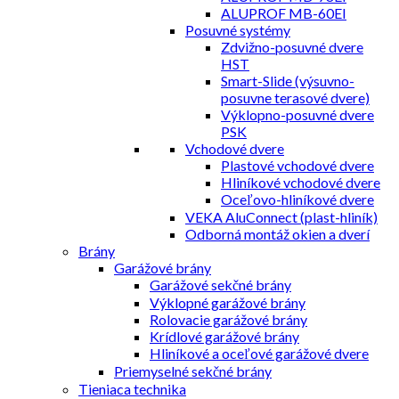
ALUPROF MB-60EI
Posuvné systémy
Zdvižno-posuvné dvere
HST
Smart-Slide (výsuvno-
posuvne terasové dvere)
Výklopno-posuvné dvere
PSK
Vchodové dvere
Plastové vchodové dvere
Hliníkové vchodové dvere
Oceľovo-hliníkové dvere
VEKA AluConnect (plast-hliník)
Odborná montáž okien a dverí
Brány
Garážové brány
Garážové sekčné brány
Výklopné garážové brány
Rolovacie garážové brány
Krídlové garážové brány
Hliníkové a oceľové garážové dvere
Priemyselné sekčné brány
Tieniaca technika