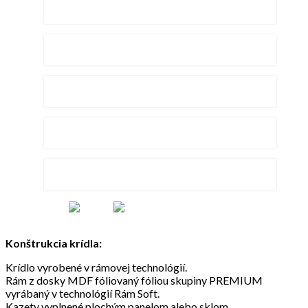
Skladacie dvere
Sklenené dvere
Bezpečnostné dvere
Protipožiarné dvere
Kľučky na dvere
Certifikáty
Konštrukcia krídla:
Krídlo vyrobené v rámovej technológií.
Rám z dosky MDF fóliovaný fóliou skupiny PREMIUM
vyrábaný v technológií Rám Soft.
Kazety vyplnené plochým panelom alebo sklom.