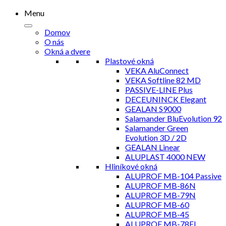
Menu
Domov
O nás
Okná a dvere
Plastové okná
VEKA AluConnect
VEKA Softline 82 MD
PASSIVE-LINE Plus
DECEUNINCK Elegant
GEALAN S9000
Salamander BluEvolution 92
Salamander Green
Evolution 3D / 2D
GEALAN Linear
ALUPLAST 4000 NEW
Hliníkové okná
ALUPROF MB-104 Passive
ALUPROF MB-86N
ALUPROF MB-79N
ALUPROF MB-60
ALUPROF MB-45
ALUPROF MB-78EI