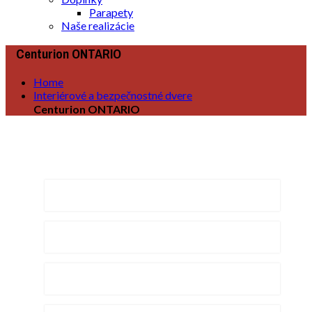
Parapety
Naše realizácie
Centurion ONTARIO
Home
Interiérové a bezpečnostné dvere
Centurion ONTARIO
Naše produkty
Rámové dvere
Voštinové dvere
Posuvné dvere