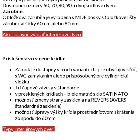
Dostupné rozmery 60, 70, 80, 90 a dvojkrídlové dvere.
Zárubne:
Obložková zárubňa je vyrobená s MDF dosky. Obložkove lišty
zárubni sú šírky 60mm alebo 80mm.
Ako správne vybrať interierové dvere
Príslušenstvo v cene krídla:
Zámok je dostupný v troch variantoch: pre obyčajný kľúč,
s WC zamykaním alebo prispôsobený pre cylindrickú
vložku
Tri čapové závesy v štandarde
v presklených krídlach – biele matné sklo SATINATO
možnosť zmeny strany zasklenia na REVERS (AVERS
štandardné zasklenie)
možnosť úpravy výšky krídla prostredníctvom skrátenia
zo spodu do 60mm
Typy interiérových dverí