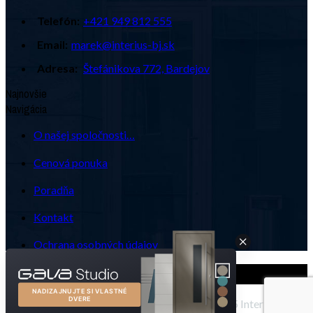
Telefón:
+421 949 812 555
Email:
marek@interius-bj.sk
Adresa:
Štefánikova 772, Bardejov
Najnovšie
Navigácia
O našej spoločnosti…
Cenová ponuka
Poradňa
Kontakt
Ochrana osobných údajov
Powered by
Tronos s.r.o.
© 2025 Interius s.r.o.