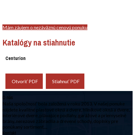
Mám záujem o nezáväznú cenovú ponuku
Katalógy na stiahnutie
Centurion
Otvoriť PDF
Stiahnuť PDF
O nás
Naša spoločnosť bola založená v roku 2013. V našej ponuke
nájdete kvalitné plastové okná a dvere, hliníkové okná a dvere,
interiérové dvere, plávajúce podlahy, garážové a priemyselné
brány, nerezové zábradlia a drevené schody, doplnky pre
ponúkaný sortiment....
Kontakt