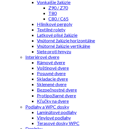
Vonkajšie žalúzie
Z90 / Z70
T80
C80 / C65
Hliníkové pergoly
Textilné rolety
Latkové plisé žalúzie
Vnútorné žalúzie horizontálne
Vnútorné žalúzie vertikálne
Siete proti hmyzu
Interiérové dvere
Rámové dvere
Voštinové dvere
Posuvné dvere
Skladacie dvere
Sklenené dvere
Bezpečnostné dvere
Protipožiarné dvere
Kľučky na dvere
Podlahy a WPC dosky
Laminátové podlahy
Vinylové podlahy
Terasové dosky WPC
Doplnky