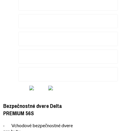
Skladacie dvere
Sklenené dvere
Bezpečnostné dvere
Protipožiarné dvere
Kľučky na dvere
Certifikáty
Bezpečnostné dvere Delta
PREMIUM 56S
· Vchodové bezpečnostné dvere