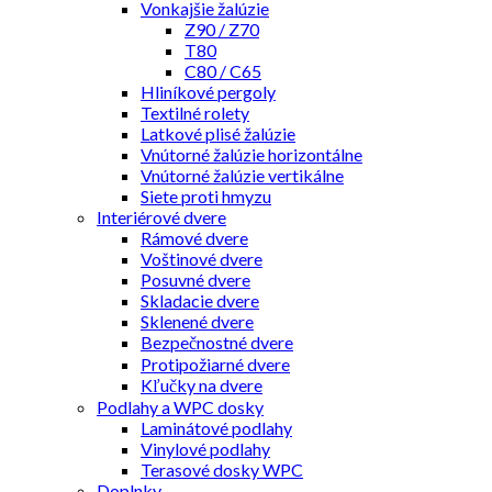
Vonkajšie žalúzie
Z90 / Z70
T80
C80 / C65
Hliníkové pergoly
Textilné rolety
Latkové plisé žalúzie
Vnútorné žalúzie horizontálne
Vnútorné žalúzie vertikálne
Siete proti hmyzu
Interiérové dvere
Rámové dvere
Voštinové dvere
Posuvné dvere
Skladacie dvere
Sklenené dvere
Bezpečnostné dvere
Protipožiarné dvere
Kľučky na dvere
Podlahy a WPC dosky
Laminátové podlahy
Vinylové podlahy
Terasové dosky WPC
Doplnky