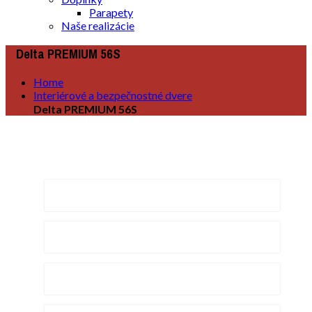
Parapety
Naše realizácie
Delta PREMIUM 56S
Home
Interiérové a bezpečnostné dvere
Delta PREMIUM 56S
Naše produkty
Rámové dvere
Voštinové dvere
Posuvné dvere