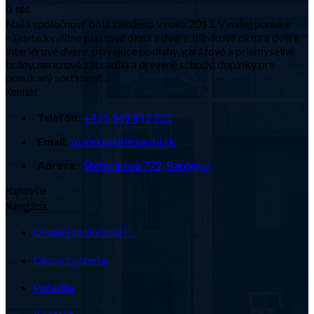
O nás
Naša spoločnosť bola založená v roku 2013. V našej ponuke
nájdete kvalitné plastové okná a dvere, hliníkové okná a dvere,
interiérové dvere, plávajúce podlahy, garážové a priemyselné
brány, nerezové zábradlia a drevené schody, doplnky pre
ponúkaný sortiment....
Kontakt
Telefón:
+421 949 812 555
Email:
marek@interius-bj.sk
Adresa:
Štefánikova 772, Bardejov
Najnovšie
Navigácia
O našej spoločnosti…
Cenová ponuka
Poradňa