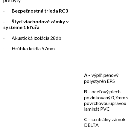
pre byty
·
Bezpečnostná trieda RC3
·
Štyri viacbodové zámky v
systéme 1 kľúča
· Akustická izolácia 28db
· Hrúbka krídla 57mm
A
– výplň penový
polystyrén EPS
B
– oceľový plech
pozinkovaný 0,7mm s
povrchovou úpravou
laminát PVC
C
– centrálny zámok
DELTA