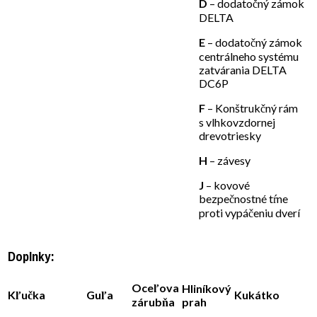
D
– dodatočný zámok
DELTA
E
– dodatočný zámok
centrálneho systému
zatvárania DELTA
DC6P
F
– Konštrukčný rám
s vlhkovzdornej
drevotriesky
H
– závesy
J
– kovové
bezpečnostné tŕne
proti vypáčeniu dverí
Doplnky:
Oceľova
Hliníkový
Kľučka
Guľa
Kukátko
zárubňa
prah