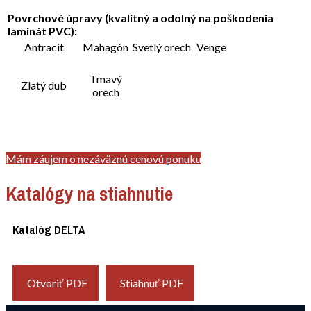
Povrchové úpravy (kvalitný a odolný na poškodenia
laminát PVC
):
Antracit
Mahagón
Svetlý orech
Venge
Tmavý
Zlatý dub
orech
Mám záujem o nezáväznú cenovú ponuku
Katalógy na stiahnutie
Katalóg DELTA
Otvoriť PDF
Stiahnuť PDF