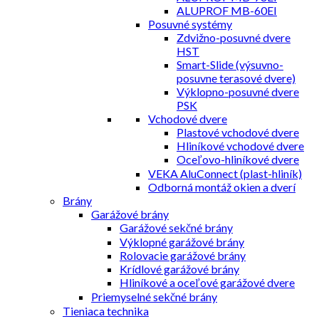
ALUPROF MB-60EI
Posuvné systémy
Zdvižno-posuvné dvere
HST
Smart-Slide (výsuvno-
posuvne terasové dvere)
Výklopno-posuvné dvere
PSK
Vchodové dvere
Plastové vchodové dvere
Hliníkové vchodové dvere
Oceľovo-hliníkové dvere
VEKA AluConnect (plast-hliník)
Odborná montáž okien a dverí
Brány
Garážové brány
Garážové sekčné brány
Výklopné garážové brány
Rolovacie garážové brány
Krídlové garážové brány
Hliníkové a oceľové garážové dvere
Priemyselné sekčné brány
Tieniaca technika