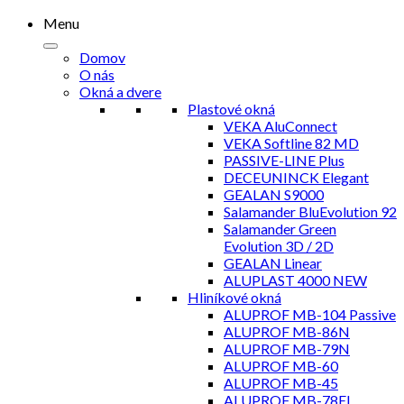
Menu
Domov
O nás
Okná a dvere
Plastové okná
VEKA AluConnect
VEKA Softline 82 MD
PASSIVE-LINE Plus
DECEUNINCK Elegant
GEALAN S9000
Salamander BluEvolution 92
Salamander Green
Evolution 3D / 2D
GEALAN Linear
ALUPLAST 4000 NEW
Hliníkové okná
ALUPROF MB-104 Passive
ALUPROF MB-86N
ALUPROF MB-79N
ALUPROF MB-60
ALUPROF MB-45
ALUPROF MB-78EI