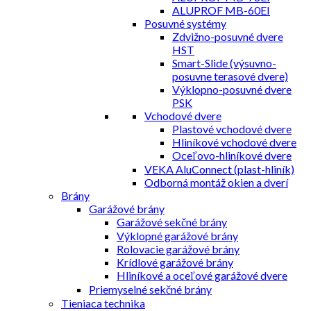
ALUPROF MB-60EI
Posuvné systémy
Zdvižno-posuvné dvere
HST
Smart-Slide (výsuvno-
posuvne terasové dvere)
Výklopno-posuvné dvere
PSK
Vchodové dvere
Plastové vchodové dvere
Hliníkové vchodové dvere
Oceľovo-hliníkové dvere
VEKA AluConnect (plast-hliník)
Odborná montáž okien a dverí
Brány
Garážové brány
Garážové sekčné brány
Výklopné garážové brány
Rolovacie garážové brány
Krídlové garážové brány
Hliníkové a oceľové garážové dvere
Priemyselné sekčné brány
Tieniaca technika