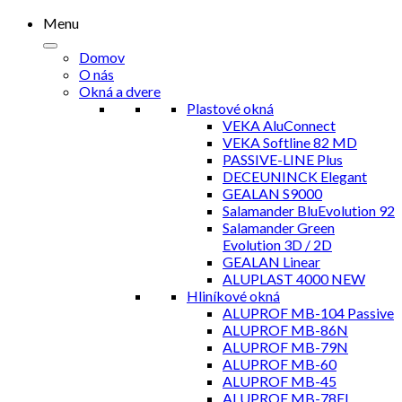
Menu
Domov
O nás
Okná a dvere
Plastové okná
VEKA AluConnect
VEKA Softline 82 MD
PASSIVE-LINE Plus
DECEUNINCK Elegant
GEALAN S9000
Salamander BluEvolution 92
Salamander Green
Evolution 3D / 2D
GEALAN Linear
ALUPLAST 4000 NEW
Hliníkové okná
ALUPROF MB-104 Passive
ALUPROF MB-86N
ALUPROF MB-79N
ALUPROF MB-60
ALUPROF MB-45
ALUPROF MB-78EI