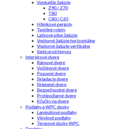
Vonkajšie žalúzie
Z90 / Z70
T80
C80 / C65
Hliníkové pergoly
Textilné rolety
Latkové plisé žalúzie
Vnútorné žalúzie horizontálne
Vnútorné žalúzie vertikálne
Siete proti hmyzu
Interiérové dvere
Rámové dvere
Voštinové dvere
Posuvné dvere
Skladacie dvere
Sklenené dvere
Bezpečnostné dvere
Protipožiarné dvere
Kľučky na dvere
Podlahy a WPC dosky
Laminátové podlahy
Vinylové podlahy
Terasové dosky WPC
Doplnky