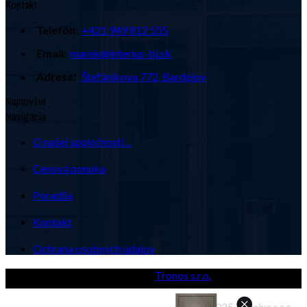
Kontakt
Telefón:
+421 949 812 555
Email:
marek@interius-bj.sk
Adresa:
Štefánikova 772, Bardejov
Najnovšie
Navigácia
O našej spoločnosti…
Cenová ponuka
Poradňa
Kontakt
Ochrana osobných údajov
Powered by
Tronos s.r.o.
© 2025 Interius s.r.o.