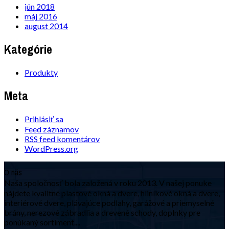
jún 2018
máj 2016
august 2014
Kategórie
Produkty
Meta
Prihlásiť sa
Feed záznamov
RSS feed komentárov
WordPress.org
O nás
Naša spoločnosť bola založená v roku 2013. V našej ponuke
nájdete kvalitné plastové okná a dvere, hliníkové okná a dvere,
interiérové dvere, plávajúce podlahy, garážové a priemyselné
brány, nerezové zábradlia a drevené schody, doplnky pre
ponúkaný sortiment....